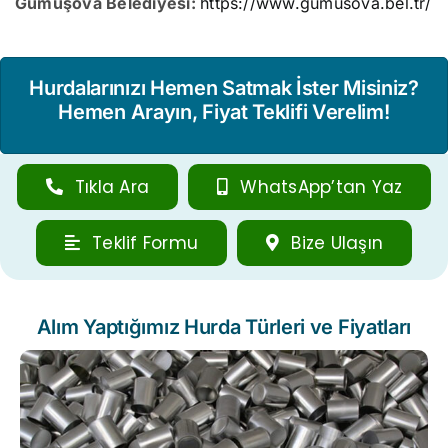
Gümüşova Belediyesi:
https://www.gumusova.bel.tr/
Hurdalarınızı Hemen Satmak İster Misiniz?
Hemen Arayın, Fiyat Teklifi Verelim!
Tıkla Ara
WhatsApp’tan Yaz
Teklif Formu
Bize Ulaşın
Alım Yaptığımız Hurda Türleri ve Fiyatları