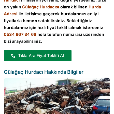
Hurdacı
firması arıyorsanız doğru yerdesiniz. Size
en yakın
Gülağaç Hurdacısı
olarak bilinen
Hurda
Adresi
ile iletişime geçerek hurdalarınızı en iyi
fiyatlarla hemen satabilirsiniz. Beklettiğiniz
hurdalarınız için hızlı fiyat teklifi almak isterseniz
0534 967 34 66
nolu telefon numarası üzerinden
bizi arayabilirsiniz.
Tıkla Ara Fiyat Teklifi Al
Gülağaç Hurdacı Hakkında Bilgiler