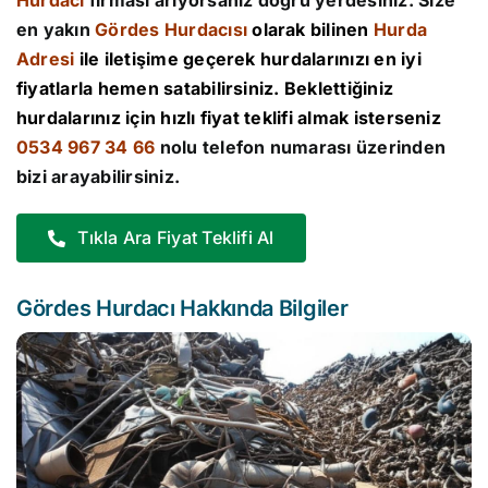
Hurdacı
firması arıyorsanız doğru yerdesiniz. Size
en yakın
Gördes Hurdacısı
olarak bilinen
Hurda
Adresi
ile iletişime geçerek hurdalarınızı en iyi
fiyatlarla hemen satabilirsiniz. Beklettiğiniz
hurdalarınız için hızlı fiyat teklifi almak isterseniz
0534 967 34 66
nolu telefon numarası üzerinden
bizi arayabilirsiniz.
Tıkla Ara Fiyat Teklifi Al
Gördes Hurdacı Hakkında Bilgiler