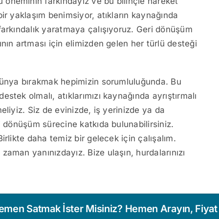
 öneminin farkındayız ve bu bilinçle hareket
bir yaklaşım benimsiyor, atıkların kaynağında
farkındalık yaratmaya çalışıyoruz. Geri dönüşüm
nın artması için elimizden gelen her türlü desteği
 dünya bırakmak hepimizin sorumluluğunda. Bu
stek olmalı, atıklarımızı kaynağında ayrıştırmalı
liyiz. Siz de evinizde, iş yerinizde ya da
i dönüşüm sürecine katkıda bulunabilirsiniz.
rlikte daha temiz bir gelecek için çalışalım.
 zaman yanınızdayız. Bize ulaşın, hurdalarınızı
Hemen Satmak İster Misiniz? Hemen Arayın, Fiyat T