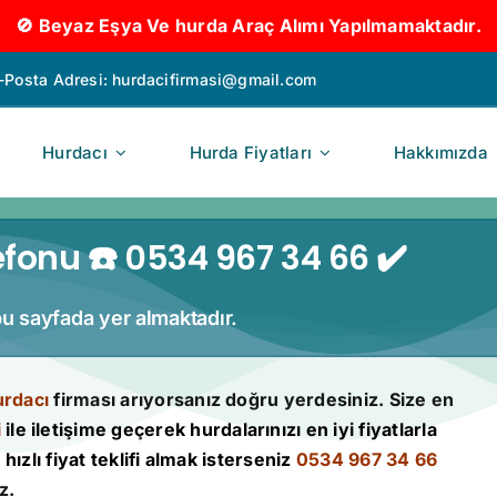
🚫 Beyaz Eşya Ve hurda Araç Alımı Yapılmamaktadır.
-Posta Adresi:
hurdacifirmasi@gmail.com
Hurdacı
Hurda Fiyatları
Hakkımızda
fonu ☎️ 0534 967 34 66 ✔️
bu sayfada yer almaktadır.
rdacı
firması arıyorsanız doğru yerdesiniz. Size en
i
ile iletişime geçerek hurdalarınızı en iyi fiyatlarla
hızlı fiyat teklifi almak isterseniz
0534 967 34 66
z.