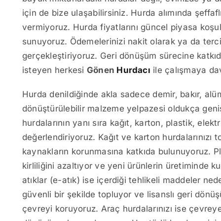
için de bize ulaşabilirsiniz. Hurda alımında şeffaf
vermiyoruz. Hurda fiyatlarını güncel piyasa koşulla
sunuyoruz. Ödemelerinizi nakit olarak ya da terci
gerçekleştiriyoruz. Geri dönüşüm sürecine kat
isteyen herkesi
Gönen
Hurdacı
ile çalışmaya da
Hurda denildiğinde akla sadece demir, bakır, al
dönüştürülebilir malzeme yelpazesi oldukça gen
hurdalarının yanı sıra kağıt, karton, plastik, elekt
değerlendiriyoruz. Kağıt ve karton hurdalarınızı 
kaynakların korunmasına katkıda bulunuyoruz. Pla
kirliliğini azaltıyor ve yeni ürünlerin üretiminde
atıklar (e-atık) ise içerdiği tehlikeli maddeler nede
güvenli bir şekilde topluyor ve lisanslı geri dönü
çevreyi koruyoruz. Araç hurdalarınızı ise çevrey