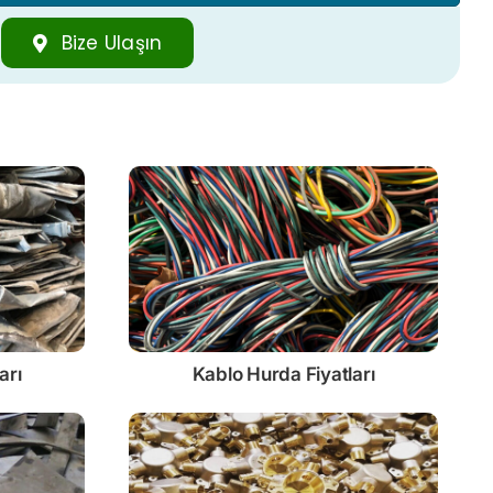
Bize Ulaşın
arı
Kablo
Hurda Fiyatları