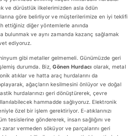
lık ve dürüstlük ilkelerimizden asla ödün
rına göre belirliyor ve müşterilerimize en iyi teklifi
h ettiğiniz diğer yöntemlerle anında
kıda bulunmak ve aynı zamanda kazanç sağlamak
vet ediyoruz.
üminyum gibi metaller gelmemeli. Günümüzde geri
işlemiş durumda. Biz,
Gönen Hurdacı
olarak, metal
ronik atıklar ve hatta araç hurdalarını da
toplayarak, ağaçların kesilmesini önlüyor ve doğal
stik hurdalarınızı geri dönüştürerek, çevre
 kullanılabilecek hammadde sağlıyoruz. Elektronik
niyle özel bir işlem gerektiriyor. E-atıklarınızı
şüm tesislerine göndererek, insan sağlığını ve
e zarar vermeden söküyor ve parçalarını geri