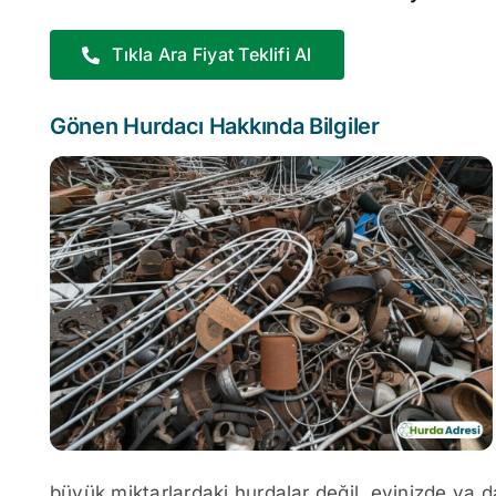
Tıkla Ara Fiyat Teklifi Al
Gönen Hurdacı Hakkında Bilgiler
büyük miktarlardaki hurdalar değil, evinizde ya d