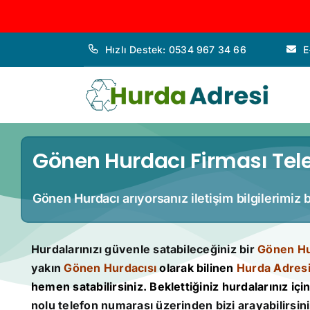
İçeriğe
Hızlı Destek: 0534 967 34 66
E
geç
Gönen Hurdacı Firması Tele
Gönen Hurdacı arıyorsanız iletişim bilgilerimiz 
Hurdalarınızı güvenle satabileceğiniz bir
Gönen Hu
yakın
Gönen Hurdacısı
olarak bilinen
Hurda Adres
hemen satabilirsiniz. Beklettiğiniz hurdalarınız için 
nolu telefon numarası üzerinden bizi arayabilirsini