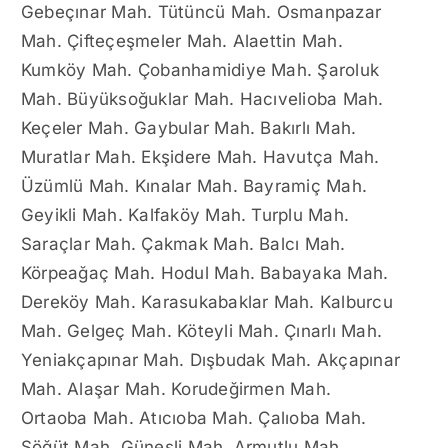
Gebeçınar Mah. Tütüncü Mah. Osmanpazar
Mah. Çifteçeşmeler Mah. Alaettin Mah.
Kumköy Mah. Çobanhamidiye Mah. Şaroluk
Mah. Büyüksoğuklar Mah. Hacıvelioba Mah.
Keçeler Mah. Gaybular Mah. Bakırlı Mah.
Muratlar Mah. Ekşidere Mah. Havutça Mah.
Üzümlü Mah. Kınalar Mah. Bayramiç Mah.
Geyikli Mah. Kalfaköy Mah. Turplu Mah.
Saraçlar Mah. Çakmak Mah. Balcı Mah.
Körpeağaç Mah. Hodul Mah. Babayaka Mah.
Dereköy Mah. Karasukabaklar Mah. Kalburcu
Mah. Gelgeç Mah. Köteyli Mah. Çınarlı Mah.
Yeniakçapınar Mah. Dışbudak Mah. Akçapınar
Mah. Alaşar Mah. Korudeğirmen Mah.
Ortaoba Mah. Atıcıoba Mah. Çalıoba Mah.
Söğüt Mah. Güneşli Mah. Armutlu Mah.