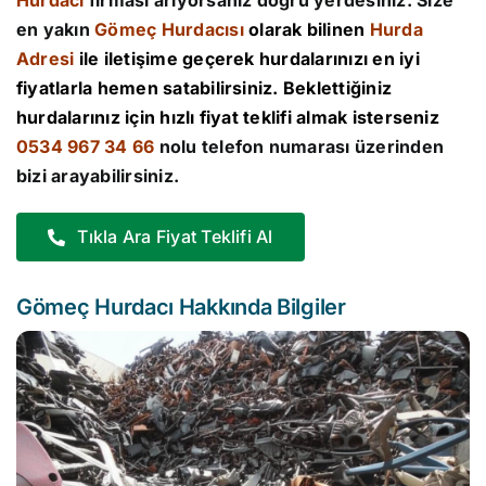
Hurdacı
firması arıyorsanız doğru yerdesiniz. Size
en yakın
Gömeç Hurdacısı
olarak bilinen
Hurda
Adresi
ile iletişime geçerek hurdalarınızı en iyi
fiyatlarla hemen satabilirsiniz. Beklettiğiniz
hurdalarınız için hızlı fiyat teklifi almak isterseniz
0534 967 34 66
nolu telefon numarası üzerinden
bizi arayabilirsiniz.
Tıkla Ara Fiyat Teklifi Al
Gömeç Hurdacı Hakkında Bilgiler