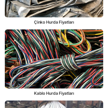
Çinko
Hurda Fiyatları
Kablo
Hurda Fiyatları