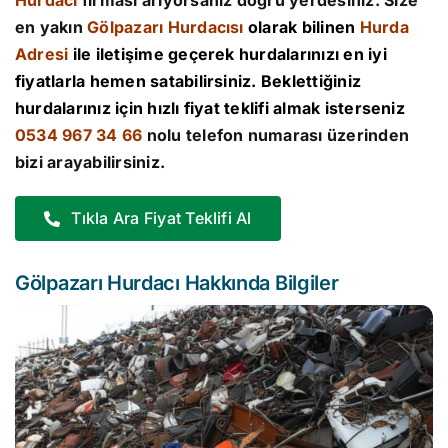
Hurdacı
firması arıyorsanız doğru yerdesiniz. Size
en yakın
Gölpazarı Hurdacısı
olarak bilinen
Hurda
Adresi
ile iletişime geçerek hurdalarınızı en iyi
fiyatlarla hemen satabilirsiniz. Beklettiğiniz
hurdalarınız için hızlı fiyat teklifi almak isterseniz
0534 967 34 66
nolu telefon numarası üzerinden
bizi arayabilirsiniz.
Tıkla Ara Fiyat Teklifi Al
Gölpazarı Hurdacı Hakkında Bilgiler