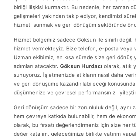
birliği ilişkisi kurmaktır. Bu nedenle, her zaman d
gelişmeleri yakından takip ediyor, kendimizi sürek
hizmeti sunmak ve geri dönüşüm sektöründe öncü
Hizmet bölgemiz sadece Göksun ile sınırlı değil.
hizmet vermekteyiz. Bize telefon, e-posta veya w
Uzman ekibimiz, en kısa sürede size geri dönüş ya
adımları atacaktır.
Göksun Hurdacı
olarak, atık
sunuyoruz. İşletmenizde atıkların nasıl daha veriml
ve geri dönüşüme kazandırılabileceği konusunda siz
düşürmenize ve çevresel performansınızı iyileştir
Geri dönüşüm sadece bir zorunluluk değil, aynı zam
hem çevreye katkıda bulunabilir, hem de ekonomi
olarak, bu fırsatı değerlendirmeniz için size her t
değer katalım, geleceğimize birlikte yatırım yap