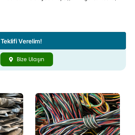
eklifi Verelim!
Bize Ulaşın