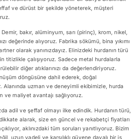
effaf ve dürüst bir şekilde yöneterek, müşteri
ruz.
 Demir, bakır, alüminyum, sarı (pirinç), krom, nikel,
ızı değerinde alıyoruz. Fabrika sökümü, bina yıkımı
partner olarak yanınızdayız. Elinizdeki hurdanın türü
in titizlikle çalışıyoruz. Sadece metal hurdalarla
ürülebilir diğer atıklarınızı da değerlendiriyoruz.
önüşüm döngüsüne dahil ederek, doğal
. Alanında uzman ve deneyimli ekibimizle, hurda
an ve maliyet avantajı sağlıyoruz.
da adil ve şeffaf olmayı ilke edindik. Hurdanın türü,
i dikkate alarak, size en güncel ve rekabetçi fiyatları
açıklıyor, aklınızdaki tüm soruları yanıtlıyoruz. Bizim
eğil, uzun vadeli ve karşılıklı güvene dayalı bir iş