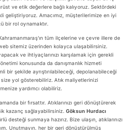
ürüst ve etik değerlere bağlı kalıyoruz. Sektördeki
li geliştiriyoruz. Amacımız, müşterilerimize en iyi
 bir rol oynamaktır.
 Kahramanmaraş’ın tüm ilçelerine ve çevre illere de
eb sitemiz üzerinden kolayca ulaşabilirsiniz.
pacak ve ihtiyaçlarınızı karşılamak için gerekli
 yönetimi konusunda da danışmanlık hizmeti
i bir şekilde ayrıştırılabileceği, depolanabileceği
e yol gösterebiliriz. Atık maliyetlerinizi
menize yardımcı olabiliriz.
anda bir fırsattır. Atıklarınızı geri dönüştürerek
k kazanç sağlayabilirsiniz.
Göksun Hurdacı
ürlü desteği sunmaya hazırız. Bize ulaşın, atıklarınızı
alım. Unutmayın, her bir geri dönüştürülmüş