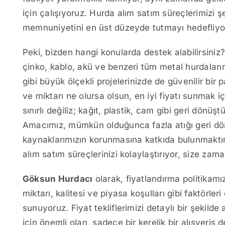
için çalışıyoruz. Hurda alım satım süreçlerimizi ş
memnuniyetini en üst düzeyde tutmayı hedefliyo
Peki, bizden hangi konularda destek alabilirsiniz?
çinko, kablo, akü ve benzeri tüm metal hurdaların
gibi büyük ölçekli projelerinizde de güvenilir bir 
ve miktarı ne olursa olsun, en iyi fiyatı sunmak iç
sınırlı değiliz; kağıt, plastik, cam gibi geri dönüşt
Amacımız, mümkün olduğunca fazla atığı geri d
kaynaklarımızın korunmasına katkıda bulunmaktır
alım satım süreçlerinizi kolaylaştırıyor, size zam
Göksun Hurdacı
olarak, fiyatlandırma politikamız
miktarı, kalitesi ve piyasa koşulları gibi faktörler
sunuyoruz. Fiyat tekliflerimizi detaylı bir şekilde 
için önemli olan, sadece bir kerelik bir alışveriş d