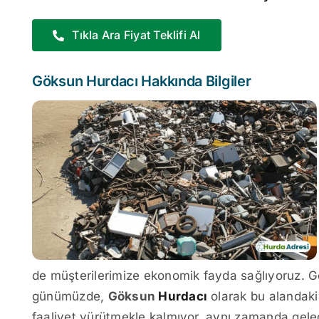
Tıkla Ara Fiyat Teklifi Al
Göksun Hurdacı Hakkında Bilgiler
de müşterilerimize ekonomik fayda sağlıyoruz. G
günümüzde,
Göksun
Hurdacı
olarak bu alandaki
faaliyet yürütmekle kalmıyor, aynı zamanda gele