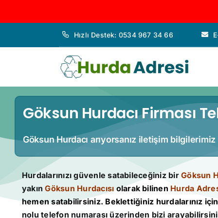
İçeriğe
Hızlı Destek: 0534 967 34 66
E
geç
Göksun Hurdacı Firması Tel
Göksun Hurdacı arıyorsanız iletişim bilgilerimiz
Hurdalarınızı güvenle satabileceğiniz bir
Göksun H
yakın
Göksun Hurdacısı
olarak bilinen
Hurda Adre
hemen satabilirsiniz. Beklettiğiniz hurdalarınız için 
nolu telefon numarası üzerinden bizi arayabilirsini