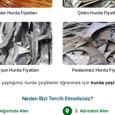
kır Hurda Fiyatları
Çinko
Hurda Fiyatl
rşun
Hurda Fiyatları
Paslanmaz
Hurda Fiy
m yaptığımız hurda çeşitlerini öğrenmek için
hurda çeşit
Neden Bizi Tercih Etmelisiniz?
Değerinde Alım
3. Adresten Alım