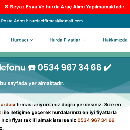
🚫 Beyaz Eşya Ve hurda Araç Alımı Yapılmamaktadır.
-Posta Adresi:
hurdacifirmasi@gmail.com
Hurdacı
Hurda Fiyatları
Hakkımızda
efonu ☎️ 0534 967 34 66 ✔️
 bu sayfada yer almaktadır.
urdacı
firması arıyorsanız doğru yerdesiniz. Size en
si
ile iletişime geçerek hurdalarınızı en iyi fiyatlarla
hızlı fiyat teklifi almak isterseniz
0534 967 34 66
z.