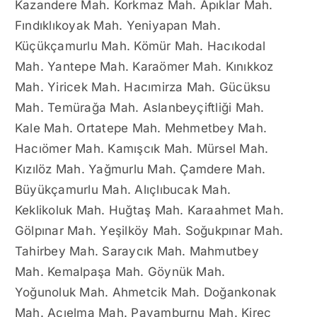
Kazandere Mah. Korkmaz Mah. Apıklar Mah.
Fındıklıkoyak Mah. Yeniyapan Mah.
Küçükçamurlu Mah. Kömür Mah. Hacıkodal
Mah. Yantepe Mah. Karaömer Mah. Kınıkkoz
Mah. Yiricek Mah. Hacımirza Mah. Gücüksu
Mah. Temürağa Mah. Aslanbeyçiftliği Mah.
Kale Mah. Ortatepe Mah. Mehmetbey Mah.
Hacıömer Mah. Kamışcık Mah. Mürsel Mah.
Kızılöz Mah. Yağmurlu Mah. Çamdere Mah.
Büyükçamurlu Mah. Alıçlıbucak Mah.
Keklikoluk Mah. Huğtaş Mah. Karaahmet Mah.
Gölpınar Mah. Yeşilköy Mah. Soğukpınar Mah.
Tahirbey Mah. Saraycık Mah. Mahmutbey
Mah. Kemalpaşa Mah. Göynük Mah.
Yoğunoluk Mah. Ahmetcik Mah. Doğankonak
Mah. Acıelma Mah. Payamburnu Mah. Kireç