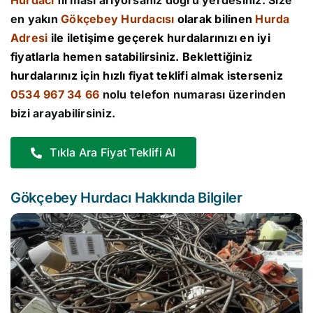
Hurdacı
firması arıyorsanız doğru yerdesiniz. Size
en yakın
Gökçebey Hurdacısı
olarak bilinen
Hurda
Adresi
ile iletişime geçerek hurdalarınızı en iyi
fiyatlarla hemen satabilirsiniz. Beklettiğiniz
hurdalarınız için hızlı fiyat teklifi almak isterseniz
0534 967 34 66
nolu telefon numarası üzerinden
bizi arayabilirsiniz.
Tıkla Ara Fiyat Teklifi Al
Gökçebey Hurdacı Hakkında Bilgiler