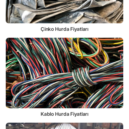
Çinko
Hurda Fiyatları
Kablo
Hurda Fiyatları