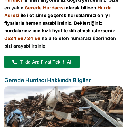
Hurdacı
firması arıyorsanız doğru yerdesiniz. Size
en yakın
Gerede Hurdacısı
olarak bilinen
Hurda
Adresi
ile iletişime geçerek hurdalarınızı en iyi
fiyatlarla hemen satabilirsiniz. Beklettiğiniz
hurdalarınız için hızlı fiyat teklifi almak isterseniz
0534 967 34 66
nolu telefon numarası üzerinden
bizi arayabilirsiniz.
Tıkla Ara Fiyat Teklifi Al
Gerede Hurdacı Hakkında Bilgiler