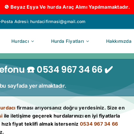
🚫 Beyaz Eşya Ve hurda Araç Alımı Yapılmamaktadır.
-Posta Adresi:
hurdacifirmasi@gmail.com
Hurdacı
Hurda Fiyatları
Hakkımızda
efonu ☎️ 0534 967 34 66 ✔️
z bu sayfada yer almaktadır.
Hurdacı
firması arıyorsanız doğru yerdesiniz. Size en
i
ile iletişime geçerek hurdalarınızı en iyi fiyatlarla
hızlı fiyat teklifi almak isterseniz
0534 967 34 66
z.