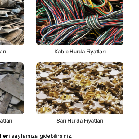
arı
Kablo
Hurda Fiyatları
atları
Sarı
Hurda Fiyatları
leri
sayfamıza gidebilirsiniz.