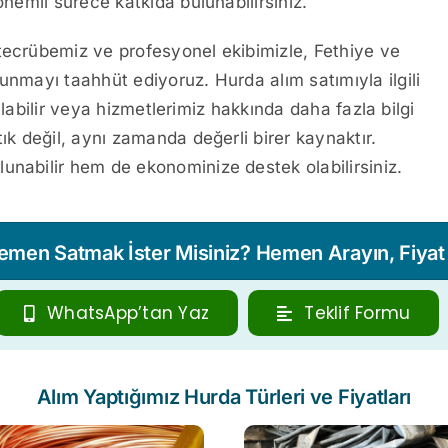
önemli sürece katkıda bulunabilirsiniz.
 tecrübemiz ve profesyonel ekibimizle, Fethiye ve
unmayı taahhüt ediyoruz. Hurda alım satımıyla ilgili
i alabilir veya hizmetlerimiz hakkında daha fazla bilgi
ık değil, aynı zamanda değerli birer kaynaktır.
unabilir hem de ekonominize destek olabilirsiniz.
Hemen Satmak İster Misiniz? Hemen Arayın, Fiyat T
WhatsApp’tan Yaz
Teklif Formu
Alım Yaptığımız Hurda Türleri ve Fiyatları