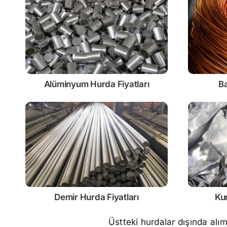
Alüminyum Hurda Fiyatları
Ba
Demir
Hurda Fiyatları
Ku
Üstteki hurdalar dışında alı