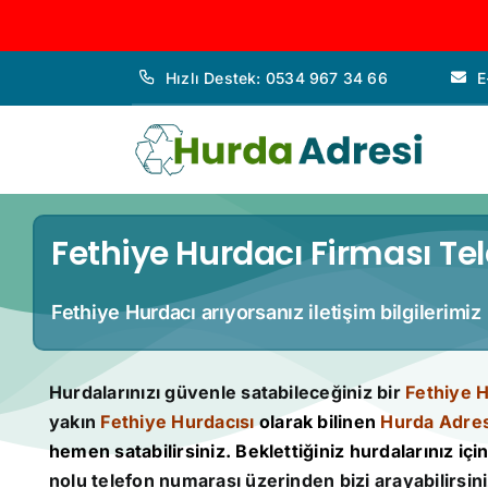
İçeriğe
Hızlı Destek: 0534 967 34 66
E
geç
Fethiye Hurdacı Firması Tel
Fethiye Hurdacı arıyorsanız iletişim bilgilerimi
Hurdalarınızı güvenle satabileceğiniz bir
Fethiye 
yakın
Fethiye Hurdacısı
olarak bilinen
Hurda Adres
hemen satabilirsiniz. Beklettiğiniz hurdalarınız için 
nolu telefon numarası üzerinden bizi arayabilirsini