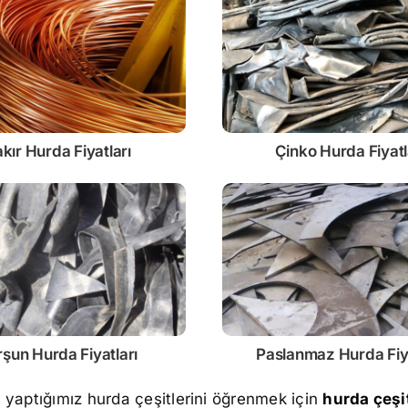
kır Hurda Fiyatları
Çinko
Hurda Fiyatl
rşun
Hurda Fiyatları
Paslanmaz
Hurda Fiy
m yaptığımız hurda çeşitlerini öğrenmek için
hurda çeşit