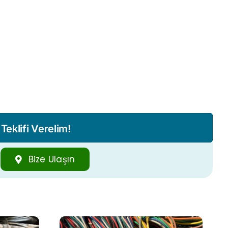
eklifi Verelim!
Bize Ulaşın