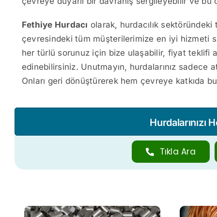
çevreye duyarlı bir davranış sergileyebilir ve bu 
Fethiye Hurdacı
olarak, hurdacılık sektöründeki
çevresindeki tüm müşterilerimize en iyi hizmeti s
her türlü sorunuz için bize ulaşabilir, fiyat teklif
edinebilirsiniz. Unutmayın, hurdalarınız sadece at
Onları geri dönüştürerek hem çevreye katkıda bul
Hurdalarınızı 
Tıkla Ara