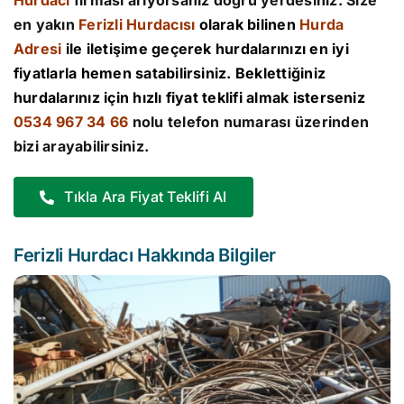
Hurdacı
firması arıyorsanız doğru yerdesiniz. Size
en yakın
Ferizli Hurdacısı
olarak bilinen
Hurda
Adresi
ile iletişime geçerek hurdalarınızı en iyi
fiyatlarla hemen satabilirsiniz. Beklettiğiniz
hurdalarınız için hızlı fiyat teklifi almak isterseniz
0534 967 34 66
nolu telefon numarası üzerinden
bizi arayabilirsiniz.
Tıkla Ara Fiyat Teklifi Al
Ferizli Hurdacı Hakkında Bilgiler