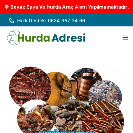
🚫 Beyaz Eşya Ve hurda Araç Alımı Yapılmamaktadır.
İçeriğe
Hızlı Destek: 0534 967 34 66
geç
To
Nav
Hurd
Hurda
Hakk
Hizm
İleti