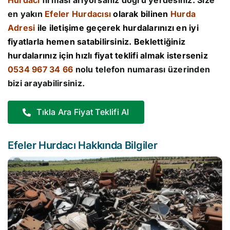
Hurdacı
firması arıyorsanız doğru yerdesiniz. Size
en yakın
Efeler Hurdacısı
olarak bilinen
Hurda
Adresi
ile iletişime geçerek hurdalarınızı en iyi
fiyatlarla hemen satabilirsiniz. Beklettiğiniz
hurdalarınız için hızlı fiyat teklifi almak isterseniz
0534 967 34 66
nolu telefon numarası üzerinden
bizi arayabilirsiniz.
Tıkla Ara Fiyat Teklifi Al
Efeler Hurdacı Hakkında Bilgiler