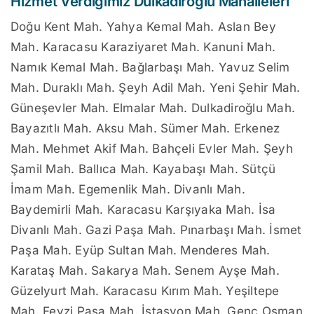
Hizmet Verdiğimiz Dulkadiroğlu Mahalleleri
Doğu Kent Mah. Yahya Kemal Mah. Aslan Bey
Mah. Karacasu Karaziyaret Mah. Kanuni Mah.
Namık Kemal Mah. Bağlarbaşı Mah. Yavuz Selim
Mah. Duraklı Mah. Şeyh Adil Mah. Yeni Şehir Mah.
Güneşevler Mah. Elmalar Mah. Dulkadiroğlu Mah.
Bayazıtlı Mah. Aksu Mah. Sümer Mah. Erkenez
Mah. Mehmet Akif Mah. Bahçeli Evler Mah. Şeyh
Şamil Mah. Ballıca Mah. Kayabaşı Mah. Sütçü
İmam Mah. Egemenlik Mah. Divanlı Mah.
Baydemirli Mah. Karacasu Karşıyaka Mah. İsa
Divanlı Mah. Gazi Paşa Mah. Pınarbaşı Mah. İsmet
Paşa Mah. Eyüp Sultan Mah. Menderes Mah.
Karataş Mah. Sakarya Mah. Senem Ayşe Mah.
Güzelyurt Mah. Karacasu Kırım Mah. Yeşiltepe
Mah. Fevzi Paşa Mah. İstasyon Mah. Genç Osman