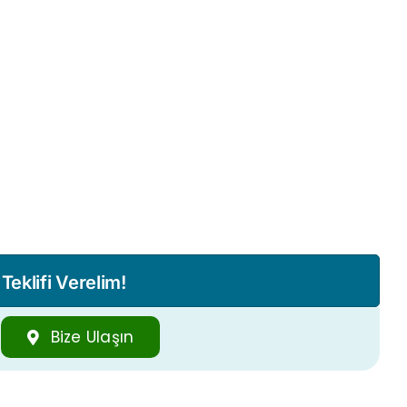
eklifi Verelim!
Bize Ulaşın