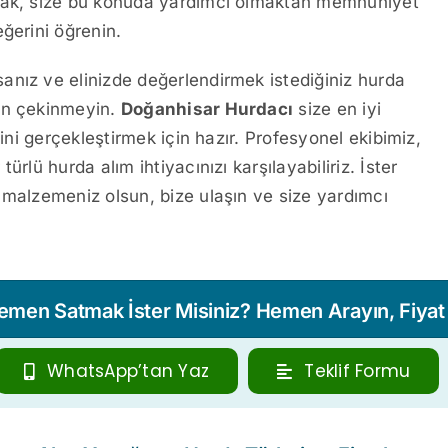
ak, size bu konuda yardımcı olmaktan memnuniyet
ğerini öğrenin.
anız ve elinizde değerlendirmek istediğiniz hurda
ten çekinmeyin.
Doğanhisar Hurdacı
size en iyi
mini gerçekleştirmek için hazır. Profesyonel ekibimiz,
rlü hurda alım ihtiyacınızı karşılayabiliriz. İster
 malzemeniz olsun, bize ulaşın ve size yardımcı
Hemen Satmak İster Misiniz? Hemen Arayın, Fiyat T
WhatsApp’tan Yaz
Teklif Formu