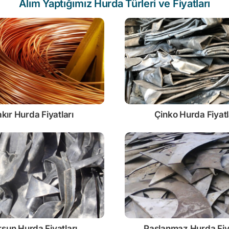
Alım Yaptığımız Hurda Türleri ve Fiyatları
kır Hurda Fiyatları
Çinko
Hurda Fiyatl
rşun
Hurda Fiyatları
Paslanmaz
Hurda Fiy