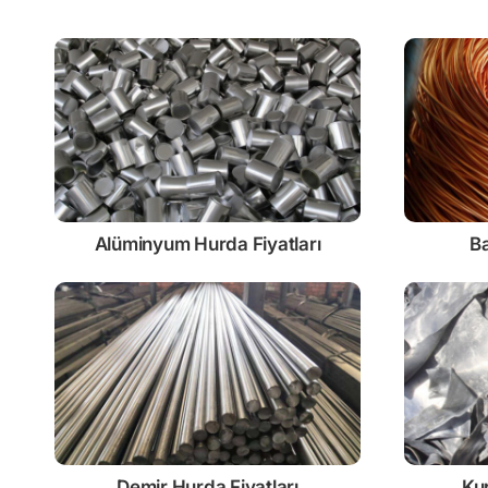
Alüminyum Hurda Fiyatları
Ba
Demir
Hurda Fiyatları
Ku