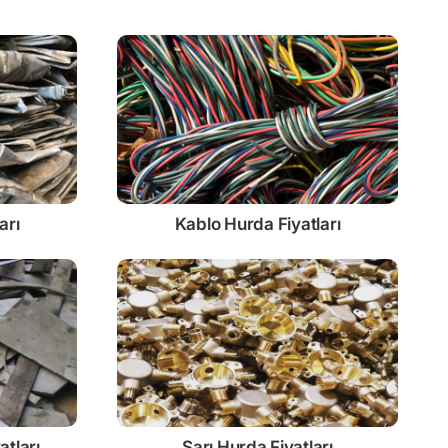
arı
Kablo
Hurda Fiyatları
atları
Sarı
Hurda Fiyatları