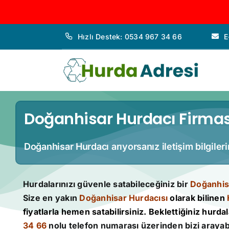
İçeriğe
Hızlı Destek: 0534 967 34 66
E
geç
Doğanhisar Hurdacı Firması
Doğanhisar Hurdacı arıyorsanız iletişim bilgiler
Hurdalarınızı güvenle satabileceğiniz bir
Doğanhis
Size en yakın
Doğanhisar Hurdacısı
olarak bilinen
fiyatlarla hemen satabilirsiniz. Beklettiğiniz hurdala
34 66
nolu telefon numarası üzerinden bizi arayabi