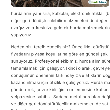
hurdaların yanı sıra, kablolar, elektronik atıklar 
diğer geri dönüştürülebilir malzemeleri de değeri
uzağız ve adresinize gelerek hurda malzemelerini
yapıyoruz.
Neden bizi tercih etmelisiniz? Öncelikle, dürüstl
fiyatlarını piyasa koşullarına göre en güncel şekild
sunuyoruz. Profesyonel ekibimiz, hurda alım süre
tamamlamak için çalışıyor. İkinci olarak, çevreye
dönüşümün öneminin farkındayız ve atıkların do
kazandırılması için titizlikle çalışıyoruz. Hurda m
göndererek, çevre kirliliğinin önlenmesine katkı
yelpazesine sahibiz. Sadece metal hurdaları değil
ve diğer geri dönüştürülebilir malzemeleri de sat