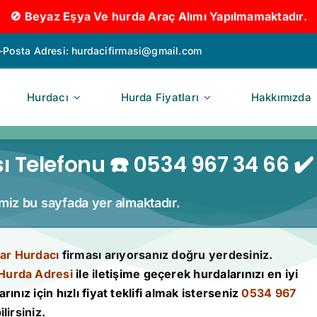
🚫 Beyaz Eşya Ve hurda Araç Alımı Yapılmamaktadır.
-Posta Adresi:
hurdacifirmasi@gmail.com
Hurdacı
Hurda Fiyatları
Hakkımızda
 Telefonu ☎️ 0534 967 34 66 ✔️
imiz bu sayfada yer almaktadır.
ar Hurdacı
firması arıyorsanız doğru yerdesiniz.
Hurda Adresi
ile iletişime geçerek hurdalarınızı en iyi
rınız için hızlı fiyat teklifi almak isterseniz
0534 967
lirsiniz.