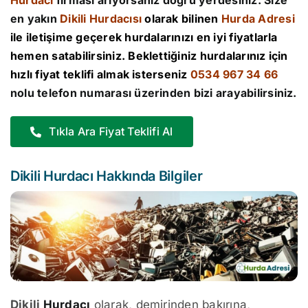
Hurdacı
firması arıyorsanız doğru yerdesiniz. Size
en yakın
Dikili Hurdacısı
olarak bilinen
Hurda Adresi
ile iletişime geçerek hurdalarınızı en iyi fiyatlarla
hemen satabilirsiniz. Beklettiğiniz hurdalarınız için
hızlı fiyat teklifi almak isterseniz
0534 967 34 66
nolu telefon numarası üzerinden bizi arayabilirsiniz.
Tıkla Ara Fiyat Teklifi Al
Dikili Hurdacı Hakkında Bilgiler
Dikili
Hurdacı
olarak, demirinden bakırına,