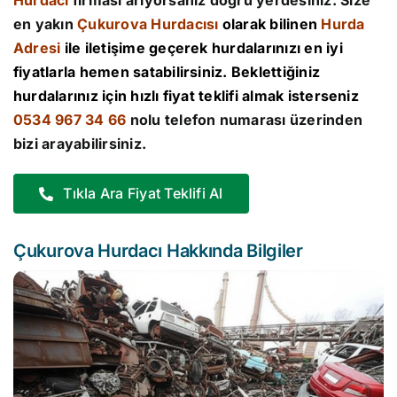
Hurdacı
firması arıyorsanız doğru yerdesiniz. Size
en yakın
Çukurova Hurdacısı
olarak bilinen
Hurda
Adresi
ile iletişime geçerek hurdalarınızı en iyi
fiyatlarla hemen satabilirsiniz. Beklettiğiniz
hurdalarınız için hızlı fiyat teklifi almak isterseniz
0534 967 34 66
nolu telefon numarası üzerinden
bizi arayabilirsiniz.
Tıkla Ara Fiyat Teklifi Al
Çukurova Hurdacı Hakkında Bilgiler