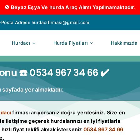
🚫 Beyaz Eşya Ve hurda Araç Alımı Yapılmamaktadır.
-Posta Adresi:
hurdacifirmasi@gmail.com
Hurdacı
Hurda Fiyatları
Hakkımızda
onu ☎️ 0534 967 34 66 ✔️
u sayfada yer almaktadır.
rdacı
firması arıyorsanız doğru yerdesiniz. Size en
le iletişime geçerek hurdalarınızı en iyi fiyatlarla
hızlı fiyat teklifi almak isterseniz
0534 967 34 66
z.