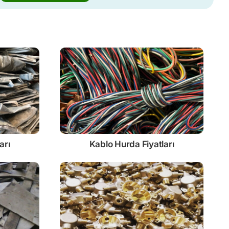
arı
Kablo
Hurda Fiyatları