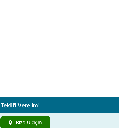
eklifi Verelim!
Bize Ulaşın