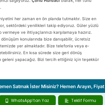
nizi sağlıyoruz.
Çorlu Hurdacı
olarak, her türlü
.
yetini her zaman en ön planda tutmaktır. Size en
yor, sektördeki yenilikleri takip ediyoruz. Güler yüzlü
 vermeye ve ihtiyaçlarınızı karşılamaya hazırız.
 dönüşüm konularında bize danışabilir, ücretsiz
eb sitemizde yer almaktadır. Bize telefonla veya e-
letebilirsiniz. En kısa sürede size geri dönüş
 geleni yapacağız. Bizi tercih ettiğiniz için teşekkür
Hemen Satmak İster Misiniz? Hemen Arayın, Fiyat T
WhatsApp’tan Yaz
Teklif Formu