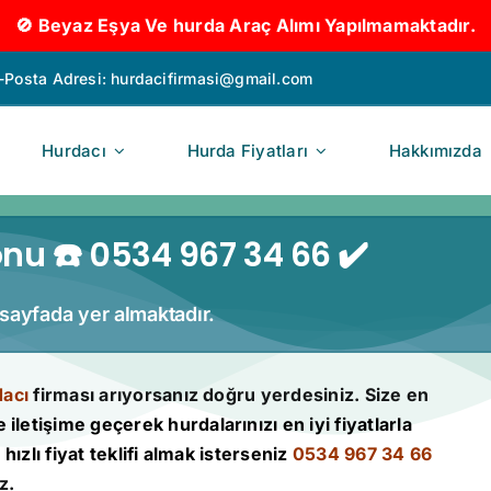
🚫 Beyaz Eşya Ve hurda Araç Alımı Yapılmamaktadır.
-Posta Adresi:
hurdacifirmasi@gmail.com
Hurdacı
Hurda Fiyatları
Hakkımızda
onu ☎️ 0534 967 34 66 ✔️
u sayfada yer almaktadır.
dacı
firması arıyorsanız doğru yerdesiniz. Size en
e iletişime geçerek hurdalarınızı en iyi fiyatlarla
hızlı fiyat teklifi almak isterseniz
0534 967 34 66
z.