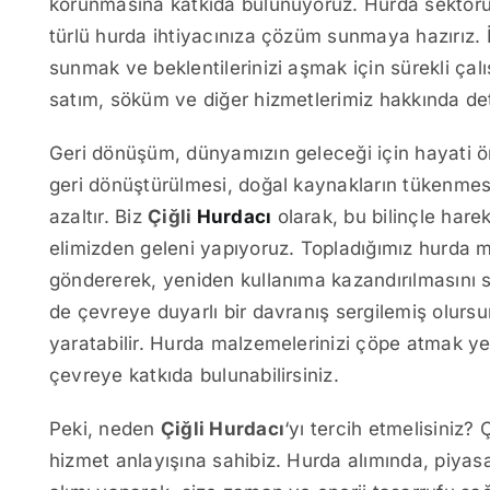
korunmasına katkıda bulunuyoruz. Hurda sektöründe
türlü hurda ihtiyacınıza çözüm sunmaya hazırız. 
sunmak ve beklentilerinizi aşmak için sürekli çalı
satım, söküm ve diğer hizmetlerimiz hakkında detayl
Geri dönüşüm, dünyamızın geleceği için hayati ön
geri dönüştürülmesi, doğal kaynakların tükenmesini
azaltır. Biz
Çiğli
Hurdacı
olarak, bu bilinçle har
elimizden geleni yapıyoruz. Topladığımız hurda ma
göndererek, yeniden kullanıma kazandırılmasını s
de çevreye duyarlı bir davranış sergilemiş olurs
yaratabilir. Hurda malzemelerinizi çöpe atmak y
çevreye katkıda bulunabilirsiniz.
Peki, neden
Çiğli Hurdacı
‘yı tercih etmelisiniz?
hizmet anlayışına sahibiz. Hurda alımında, piyasa