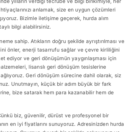
 yılların verdiği tecrübe ve bilgi birikimiyle, her
İhtiyaçlarınızı anlamak, size en uygun çözümleri
şıyoruz. Bizimle iletişime geçerek, hurda alım
ı bilgi alabilirsiniz.
eme sahip. Atıkların doğru şekilde ayrıştırılması ve
 önler, enerji tasarrufu sağlar ve çevre kirliliğini
eket ediyor ve geri dönüşümün yaygınlaşması için
lzemeleri, lisanslı geri dönüşüm tesislerine
ağlıyoruz. Geri dönüşüm sürecine dahil olarak, siz
unuz. Unutmayın, küçük bir adım büyük bir fark
erine, bize satarak hem para kazanabilir hem de
 Çünkü biz, güvenilir, dürüst ve profesyonel bir
nın en iyi fiyatlarını sunuyoruz. Adresinizden hurda