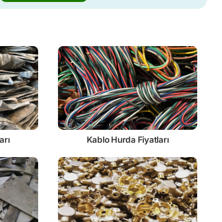
arı
Kablo
Hurda Fiyatları