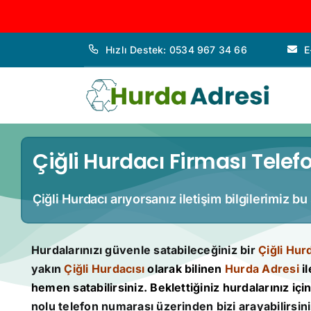
İçeriğe
Hızlı Destek: 0534 967 34 66
E
geç
Çiğli Hurdacı Firması Telef
Çiğli Hurdacı arıyorsanız iletişim bilgilerimiz b
Hurdalarınızı güvenle satabileceğiniz bir
Çiğli Hur
yakın
Çiğli Hurdacısı
olarak bilinen
Hurda Adresi
il
hemen satabilirsiniz. Beklettiğiniz hurdalarınız için 
nolu telefon numarası üzerinden bizi arayabilirsini