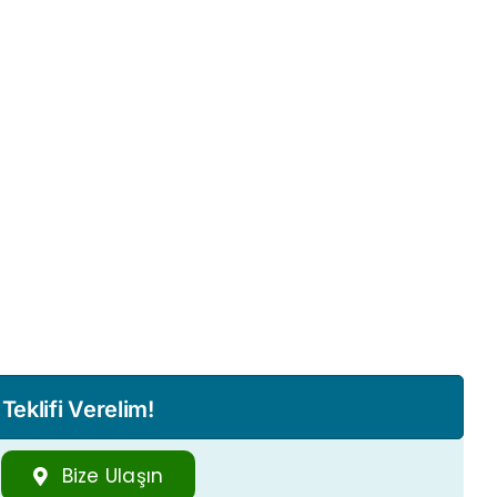
eklifi Verelim!
Bize Ulaşın