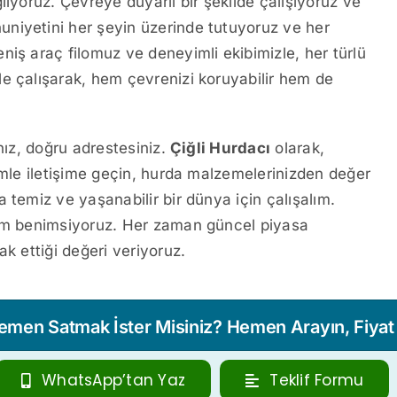
lıyoruz. Çevreye duyarlı bir şekilde çalışıyoruz ve
niyetini her şeyin üzerinde tutuyoruz ve her
niş araç filomuz ve deneyimli ekibimizle, her türlü
e çalışarak, hem çevrenizi koruyabilir hem de
nız, doğru adrestesiniz.
Çiğli Hurdacı
olarak,
imle iletişime geçin, hurda malzemelerinizden değer
 temiz ve yaşanabilir bir dünya için çalışalım.
şım benimsiyoruz. Her zaman güncel piyasa
k ettiği değeri veriyoruz.
Hemen Satmak İster Misiniz? Hemen Arayın, Fiyat T
WhatsApp’tan Yaz
Teklif Formu