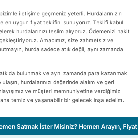
 bizimle iletişime geçmeniz yeterli. Hurdalarınızın
e en uygun fiyat teklifini sunuyoruz. Teklifi kabul
erek hurdalarınızı teslim alıyoruz. Ödemenizi nakit
rçekleştiriyoruz. Amacımız, size zahmetsiz ve
Unutmayın, hurda sadece atık değil, aynı zamanda
e katkıda bulunmak ve aynı zamanda para kazanmak
ze ulaşın, hurdalarınızı değerinde alalım ve geri
anlayışımız ve müşteri memnuniyetine verdiğimiz
daha temiz ve yaşanabilir bir gelecek inşa edelim.
Hemen Satmak İster Misiniz? Hemen Arayın, Fiyat T