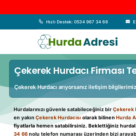
İçeriğe
Hızlı Destek: 0534 967 34 66
E
geç
Çekerek Hurdacı Firması Te
Çekerek Hurdacı arıyorsanız iletişim bilgilerimi
Hurdalarınızı güvenle satabileceğiniz bir
Çekerek 
en yakın
Çekerek Hurdacısı
olarak bilinen
Hurda A
fiyatlarla hemen satabilirsiniz. Beklettiğiniz hurdala
34 66
nolu telefon numarası üzerinden bizi arayabi