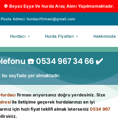
🚫 Beyaz Eşya Ve hurda Araç Alımı Yapılmamaktadır.
-Posta Adresi:
hurdacifirmasi@gmail.com
Hurdacı
Hurda Fiyatları
Hakkımızda
lefonu ☎️ 0534 967 34 66 ✔️
z bu sayfada yer almaktadır.
Hurdacı
firması arıyorsanız doğru yerdesiniz. Size
dresi
ile iletişime geçerek hurdalarınızı en iyi
rınız için hızlı fiyat teklifi almak isterseniz
0534 967
lirsiniz.