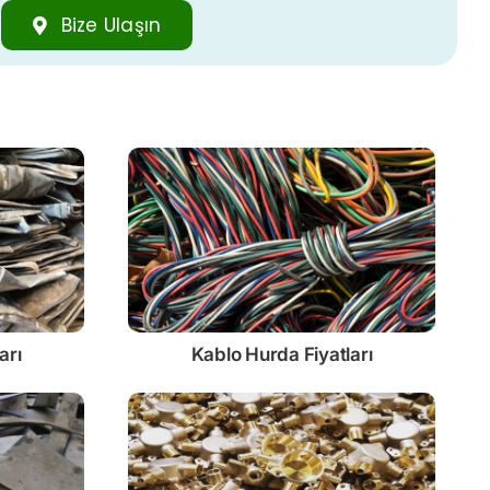
Bize Ulaşın
arı
Kablo
Hurda Fiyatları