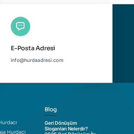
E-Posta Adresi
info@hurdaadresi.com
Blog
Hurdacı
Geri Dönüşüm
Sloganları Nelerdir?
şa Hurdacı