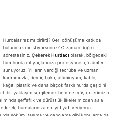
Hurdalarınız mı birikti? Geri dönüşüme katkıda
bulunmak mı istiyorsunuz? O zaman doğru
adrestesiniz.
Çekerek
Hurdacı
olarak, bölgedeki
tüm hurda ihtiyaçlarınıza profesyonel çözümler
sunuyoruz. Yılların verdiği tecrübe ve uzman
kadromuzla, demir, bakır, alüminyum, kablo,
kağıt, plastik ve daha birçok farklı hurda çeşidini
lı bir yaklaşım sergilemek hem de müşterilerimizin
ımında şeffaflık ve dürüstlük ilkelerimizden asla
derek, hurdalarınıza en iyi fiyatı veriyoruz.
urda söküm, taşıma ve depolama gibi konularda da