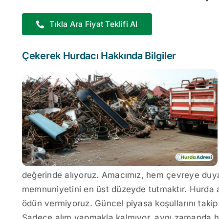
Tıkla Ara Fiyat Teklifi Al
Çekerek Hurdacı Hakkında Bilgiler
değerinde alıyoruz. Amacımız, hem çevreye duyar
memnuniyetini en üst düzeyde tutmaktır. Hurda al
ödün vermiyoruz. Güncel piyasa koşullarını takip e
Sadece alım yapmakla kalmıyor, aynı zamanda h