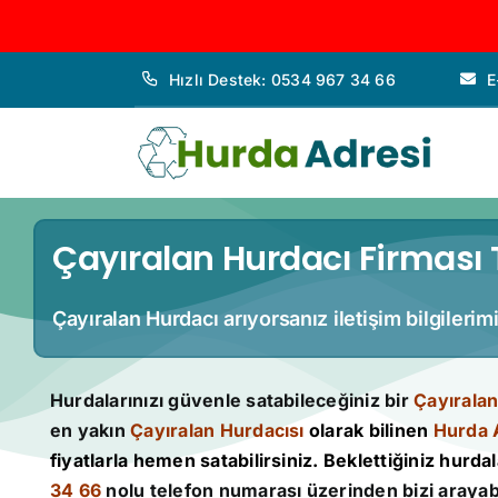
İçeriğe
Hızlı Destek: 0534 967 34 66
E
geç
Çayıralan Hurdacı Firması T
Çayıralan Hurdacı arıyorsanız iletişim bilgileri
Hurdalarınızı güvenle satabileceğiniz bir
Çayıralan
en yakın
Çayıralan Hurdacısı
olarak bilinen
Hurda 
fiyatlarla hemen satabilirsiniz. Beklettiğiniz hurdala
34 66
nolu telefon numarası üzerinden bizi arayabi