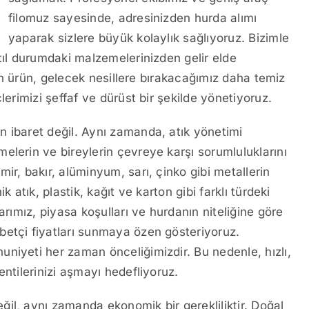
filomuz sayesinde, adresinizden hurda alımı
yaparak sizlere büyük kolaylık sağlıyoruz. Bizimle
tıl durumdaki malzemelerinizden gelir elde
ülen ürün, gelecek nesillere bırakacağımız daha temiz
lerimizi şeffaf ve dürüst bir şekilde yönetiyoruz.
 ibaret değil. Aynı zamanda, atık yönetimi
elerin ve bireylerin çevreye karşı sorumluluklarını
ir, bakır, alüminyum, sarı, çinko gibi metallerin
 atık, plastik, kağıt ve karton gibi farklı türdeki
arımız, piyasa koşulları ve hurdanın niteliğine göre
betçi fiyatları sunmaya özen gösteriyoruz.
uniyeti her zaman önceliğimizdir. Bu nedenle, hızlı,
entilerinizi aşmayı hedefliyoruz.
il, aynı zamanda ekonomik bir gerekliliktir. Doğal