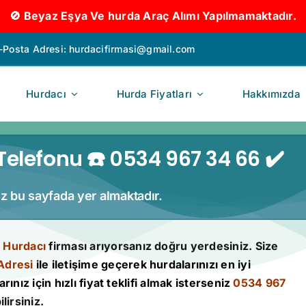
🚫 Beyaz Eşya Ve hurda Araç Alımı Yapılmamaktadır.
-Posta Adresi:
hurdacifirmasi@gmail.com
Hurdacı
Hurda Fiyatları
Hakkımızda
elefonu ☎️ 0534 967 34 66 ✔️
miz bu sayfada yer almaktadır.
 Hurdacı
firması arıyorsanız doğru yerdesiniz. Size
Adresi
ile iletişime geçerek hurdalarınızı en iyi
rınız için hızlı fiyat teklifi almak isterseniz
0534 967
lirsiniz.