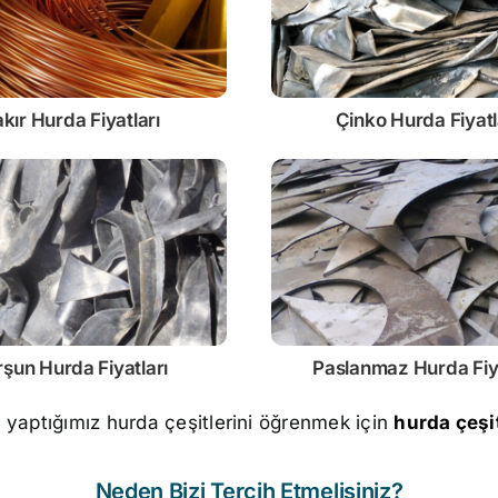
kır Hurda Fiyatları
Çinko
Hurda Fiyatl
rşun
Hurda Fiyatları
Paslanmaz
Hurda Fiy
m yaptığımız hurda çeşitlerini öğrenmek için
hurda çeşit
Neden Bizi Tercih Etmelisiniz?