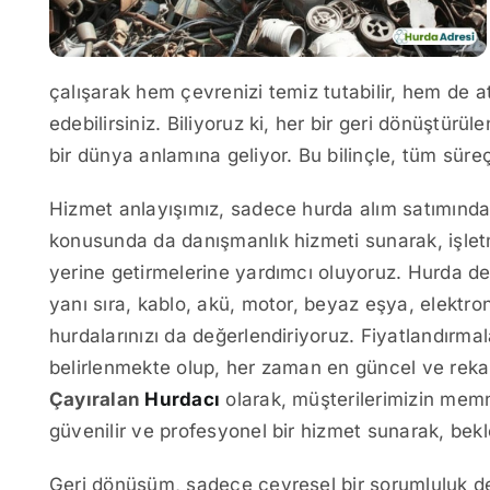
çalışarak hem çevrenizi temiz tutabilir, hem de a
edebilirsiniz. Biliyoruz ki, her bir geri dönüştür
bir dünya anlamına geliyor. Bu bilinçle, tüm süreç
Hizmet anlayışımız, sadece hurda alım satımından
konusunda da danışmanlık hizmeti sunarak, işletm
yerine getirmelerine yardımcı oluyoruz. Hurda dem
yanı sıra, kablo, akü, motor, beyaz eşya, elektronik
hurdalarınızı da değerlendiriyoruz. Fiyatlandırmal
belirlenmekte olup, her zaman en güncel ve reka
Çayıralan
Hurdacı
olarak, müşterilerimizin memn
güvenilir ve profesyonel bir hizmet sunarak, bekl
Geri dönüşüm, sadece çevresel bir sorumluluk değ