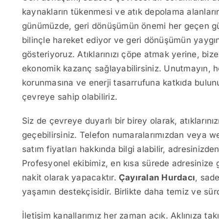
kaynakların tükenmesi ve atık depolama alanların
günümüzde, geri dönüşümün önemi her geçen gün
bilinçle hareket ediyor ve geri dönüşümün yaygı
gösteriyoruz. Atıklarınızı çöpe atmak yerine, bi
ekonomik kazanç sağlayabilirsiniz. Unutmayın, he
korunmasına ve enerji tasarrufuna katkıda bulunu
çevreye sahip olabiliriz.
Siz de çevreye duyarlı bir birey olarak, atıkların
geçebilirsiniz. Telefon numaralarımızdan veya we
satım fiyatları hakkında bilgi alabilir, adresinizde
Profesyonel ekibimiz, en kısa sürede adresinize 
nakit olarak yapacaktır.
Çayıralan Hurdacı
, sad
yaşamın destekçisidir. Birlikte daha temiz ve sürd
İletişim kanallarımız her zaman açık. Aklınıza t