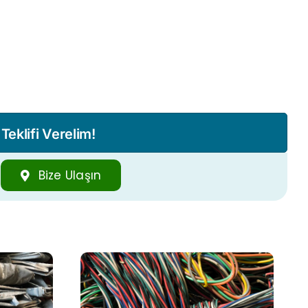
eklifi Verelim!
Bize Ulaşın