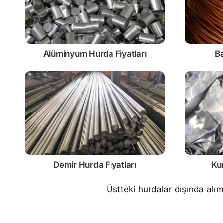
Alüminyum Hurda Fiyatları
Ba
Demir
Hurda Fiyatları
Ku
Üstteki hurdalar dışında alı