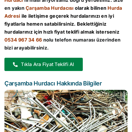
Hurdacı
firması arıyorsanız doğru yerdesiniz. Size
en yakın
Çarşamba Hurdacısı
olarak bilinen
Hurda
Adresi
ile iletişime geçerek hurdalarınızı en iyi
fiyatlarla hemen satabilirsiniz. Beklettiğiniz
hurdalarınız için hızlı fiyat teklifi almak isterseniz
0534 967 34 66
nolu telefon numarası üzerinden
bizi arayabilirsiniz.
Tıkla Ara Fiyat Teklifi Al
Çarşamba Hurdacı Hakkında Bilgiler