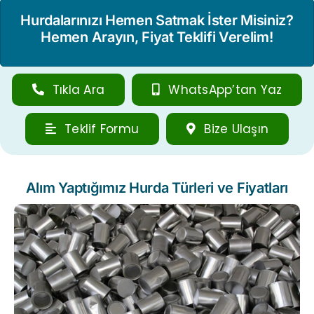
Hurdalarınızı Hemen Satmak İster Misiniz?
Hemen Arayın, Fiyat Teklifi Verelim!
Tıkla Ara
WhatsApp’tan Yaz
Teklif Formu
Bize Ulaşın
Alım Yaptığımız Hurda Türleri ve Fiyatları