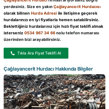
Çağlayancerit Hurdacı
firması arıyorsanız doğru
yerdesiniz. Size en yakın
Çağlayancerit Hurdacısı
olarak bilinen
Hurda Adresi
ile iletişime geçerek
hurdalarınızı en iyi fiyatlarla hemen satabilirsiniz.
Beklettiğiniz hurdalarınız için hızlı fiyat teklifi almak
isterseniz
0534 967 34 66
nolu telefon numarası
üzerinden bizi arayabilirsiniz.
Tıkla Ara Fiyat Teklifi Al
Çağlayancerit Hurdacı Hakkında Bilgiler