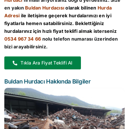
Hurdacı
firması arıyorsanız doğru yerdesiniz. Size
en yakın
Buldan Hurdacısı
olarak bilinen
Hurda
Adresi
ile iletişime geçerek hurdalarınızı en iyi
fiyatlarla hemen satabilirsiniz. Beklettiğiniz
hurdalarınız için hızlı fiyat teklifi almak isterseniz
0534 967 34 66
nolu telefon numarası üzerinden
bizi arayabilirsiniz.
Tıkla Ara Fiyat Teklifi Al
Buldan Hurdacı Hakkında Bilgiler