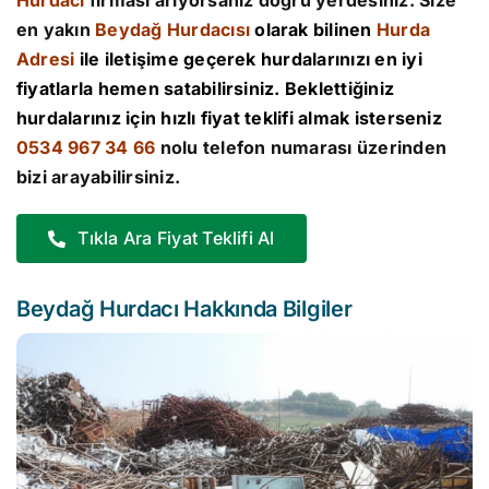
Hurdacı
firması arıyorsanız doğru yerdesiniz. Size
en yakın
Beydağ Hurdacısı
olarak bilinen
Hurda
Adresi
ile iletişime geçerek hurdalarınızı en iyi
fiyatlarla hemen satabilirsiniz. Beklettiğiniz
hurdalarınız için hızlı fiyat teklifi almak isterseniz
0534 967 34 66
nolu telefon numarası üzerinden
bizi arayabilirsiniz.
Tıkla Ara Fiyat Teklifi Al
Beydağ Hurdacı Hakkında Bilgiler