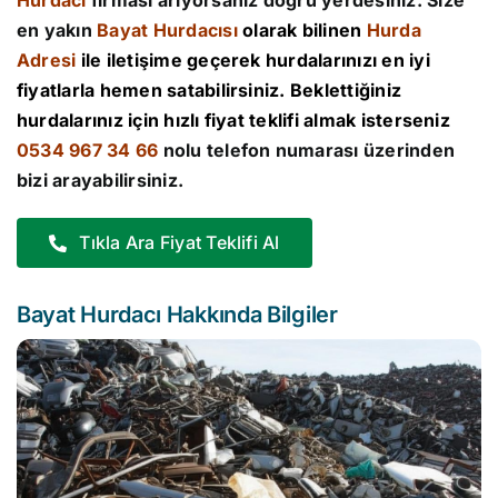
Hurdacı
firması arıyorsanız doğru yerdesiniz. Size
en yakın
Bayat Hurdacısı
olarak bilinen
Hurda
Adresi
ile iletişime geçerek hurdalarınızı en iyi
fiyatlarla hemen satabilirsiniz. Beklettiğiniz
hurdalarınız için hızlı fiyat teklifi almak isterseniz
0534 967 34 66
nolu telefon numarası üzerinden
bizi arayabilirsiniz.
Tıkla Ara Fiyat Teklifi Al
Bayat Hurdacı Hakkında Bilgiler