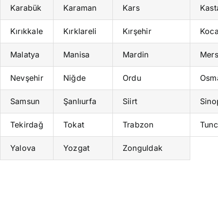
Karabük
Karaman
Kars
Kas
Kırıkkale
Kırklareli
Kırşehir
Koca
Malatya
Manisa
Mardin
Mers
Nevşehir
Niğde
Ordu
Osm
Samsun
Şanlıurfa
Siirt
Sino
Tekirdağ
Tokat
Trabzon
Tunc
Yalova
Yozgat
Zonguldak