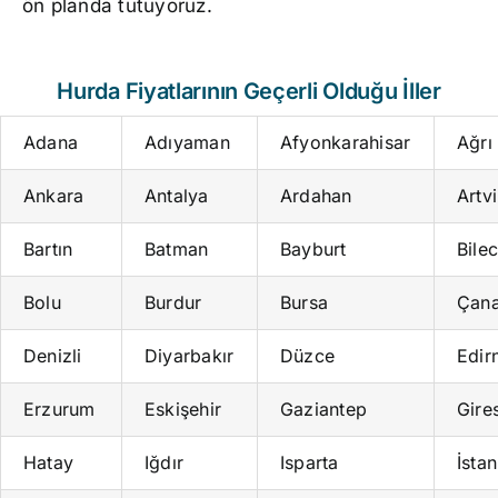
ön planda tutuyoruz.
Hurda Fiyatlarının Geçerli Olduğu İller
Adana
Adıyaman
Afyonkarahisar
Ağrı
Ankara
Antalya
Ardahan
Artv
Bartın
Batman
Bayburt
Bilec
Bolu
Burdur
Bursa
Çana
Denizli
Diyarbakır
Düzce
Edir
Erzurum
Eskişehir
Gaziantep
Gire
Hatay
Iğdır
Isparta
İsta