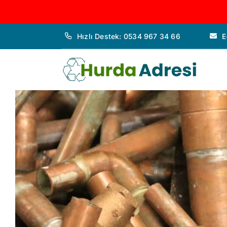
İçeriğe
Hızlı Destek: 0534 967 34 66
E
geç