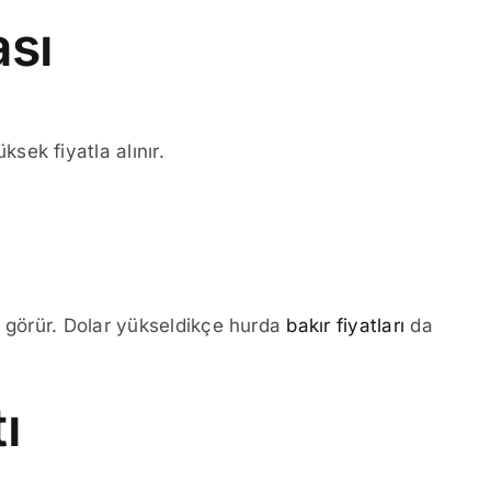
ası
ek fiyatla alınır.
m görür. Dolar yükseldikçe hurda
bakır fiyatları
da
ı