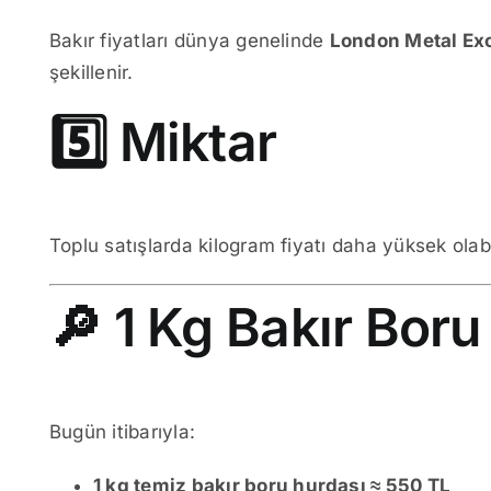
Bakır fiyatları dünya genelinde
London Metal Ex
şekillenir.
5️⃣ Miktar
Toplu satışlarda kilogram fiyatı daha yüksek olabil
🔎 1 Kg Bakır Bor
Bugün itibarıyla:
1 kg temiz bakır boru hurdası ≈ 550 TL