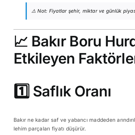
⚠️ Not: Fiyatlar şehir, miktar ve günlük piya
📈 Bakır Boru Hurd
Etkileyen Faktörle
1️⃣ Saflık Oranı
Bakır ne kadar saf ve yabancı maddeden arındırılm
lehim parçaları fiyatı düşürür.