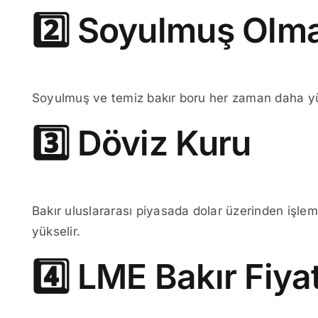
2️⃣ Soyulmuş Olm
Soyulmuş ve temiz bakır boru her zaman daha yüks
3️⃣ Döviz Kuru
Bakır uluslararası piyasada dolar üzerinden işle
yükselir.
4️⃣ LME Bakır Fiyat