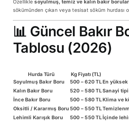
Özellikle
soyulmuş, temiz ve kalın bakır borula
sökümünden çıkan veya tesisat söküm hurdası olan
📊 Güncel Bakır B
Tablosu (2026)
Hurda Türü
Kg Fiyatı (TL)
Soyulmuş Bakır Boru
500 – 620 TL
En yüksek 
Kalın Bakır Boru
520 – 580 TL
Sanayi tip
İnce Bakır Boru
500 – 580 TL
Klima ve k
Oksitli / Kararmış Boru
500 – 550 TL
Temizlenm
Lehimli Karışık Boru
500 – 550 TL
İçinde leh