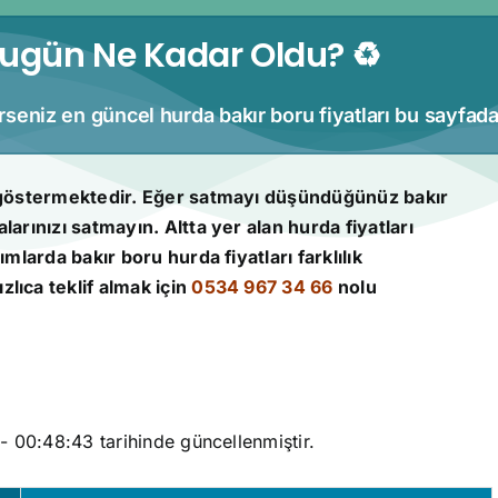
 Bugün Ne Kadar Oldu? ♻️
rseniz en güncel hurda bakır boru fiyatları bu sayfada
k göstermektedir. Eğer satmayı düşündüğünüz bakır
larınızı satmayın. Altta yer alan
hurda fiyatları
lımlarda bakır boru
hurda fiyatları
farklılık
lıca teklif almak için
0534 967 34 66
nolu
- 00:48:43
tarihinde güncellenmiştir.