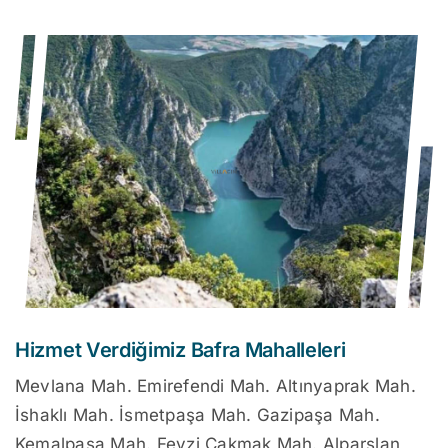
Hizmet Verdiğimiz Bafra Mahalleleri
Mevlana Mah. Emirefendi Mah. Altınyaprak Mah.
İshaklı Mah. İsmetpaşa Mah. Gazipaşa Mah.
Kemalpaşa Mah. Fevzi Çakmak Mah. Alparslan