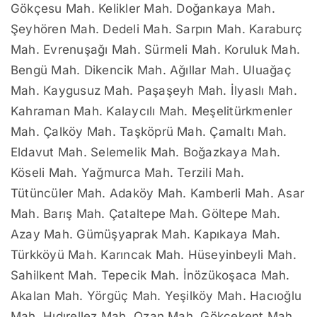
Gökçesu Mah. Kelikler Mah. Doğankaya Mah.
Şeyhören Mah. Dedeli Mah. Sarpın Mah. Karaburç
Mah. Evrenuşağı Mah. Sürmeli Mah. Koruluk Mah.
Bengü Mah. Dikencik Mah. Ağıllar Mah. Uluağaç
Mah. Kaygusuz Mah. Paşaşeyh Mah. İlyaslı Mah.
Kahraman Mah. Kalaycılı Mah. Meşelitürkmenler
Mah. Çalköy Mah. Taşköprü Mah. Çamaltı Mah.
Eldavut Mah. Selemelik Mah. Boğazkaya Mah.
Köseli Mah. Yağmurca Mah. Terzili Mah.
Tütüncüler Mah. Adaköy Mah. Kamberli Mah. Asar
Mah. Barış Mah. Çataltepe Mah. Göltepe Mah.
Azay Mah. Gümüşyaprak Mah. Kapıkaya Mah.
Türkköyü Mah. Karıncak Mah. Hüseyinbeyli Mah.
Sahilkent Mah. Tepecik Mah. İnözükoşaca Mah.
Akalan Mah. Yörgüç Mah. Yeşilköy Mah. Hacıoğlu
Mah. Hıdırellez Mah. Ozan Mah. Gökçekent Mah.