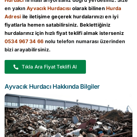
Hurdacı
firması arıyorsanız doğru yerdesiniz. Size
en yakın
Ayvacık Hurdacısı
olarak bilinen
Hurda
Adresi
ile iletişime geçerek hurdalarınızı en iyi
fiyatlarla hemen satabilirsiniz. Beklettiğiniz
hurdalarınız için hızlı fiyat teklifi almak isterseniz
0534 967 34 66
nolu telefon numarası üzerinden
bizi arayabilirsiniz.
Tıkla Ara Fiyat Teklifi Al
Ayvacık Hurdacı Hakkında Bilgiler