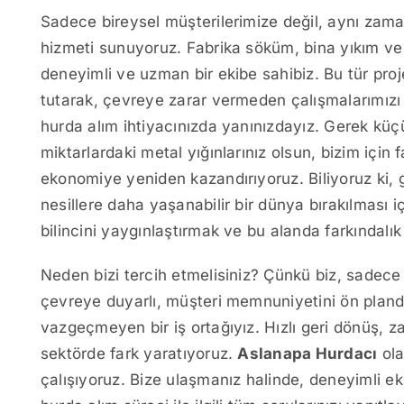
Sadece bireysel müşterilerimize değil, aynı zama
hizmeti sunuyoruz. Fabrika söküm, bina yıkım ve 
deneyimli ve uzman bir ekibe sahibiz. Bu tür pro
tutarak, çevreye zarar vermeden çalışmalarımız
hurda alım ihtiyacınızda yanınızdayız. Gerek küç
miktarlardaki metal yığınlarınız olsun, bizim için 
ekonomiye yeniden kazandırıyoruz. Biliyoruz ki,
nesillere daha yaşanabilir bir dünya bırakılması
bilincini yaygınlaştırmak ve bu alanda farkındalı
Neden bizi tercih etmelisiniz? Çünkü biz, sadece 
çevreye duyarlı, müşteri memnuniyetini ön planda
vazgeçmeyen bir iş ortağıyız. Hızlı geri dönüş, 
sektörde fark yaratıyoruz.
Aslanapa Hurdacı
ola
çalışıyoruz. Bize ulaşmanız halinde, deneyimli e