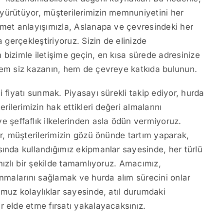
e yürütüyor, müşterilerimizin memnuniyetini her
zmet anlayışımızla, Aslanapa ve çevresindeki her
a gerçekleştiriyoruz. Sizin de elinizde
bizimle iletişime geçin, en kısa sürede adresinize
 hem siz kazanın, hem de çevreye katkıda bulunun.
i fiyatı sunmak. Piyasayı sürekli takip ediyor, hurda
rilerimizin hak ettikleri değeri almalarını
ve şeffaflık ilkelerinden asla ödün vermiyoruz.
or, müşterilerimizin gözü önünde tartım yaparak,
sında kullandığımız ekipmanlar sayesinde, her türlü
 hızlı bir şekilde tamamlıyoruz. Amacımız,
anmalarını sağlamak ve hurda alım sürecini onlar
umuz kolaylıklar sayesinde, atıl durumdaki
r elde etme fırsatı yakalayacaksınız.