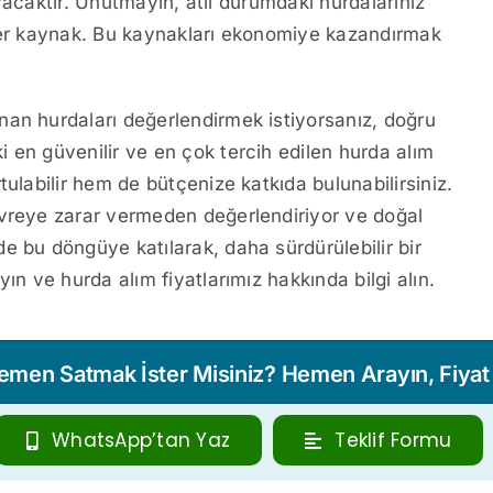
layacaktır. Unutmayın, atıl durumdaki hurdalarınız
irer kaynak. Bu kaynakları ekonomiye kazandırmak
nan hurdaları değerlendirmek istiyorsanız, doğru
i en güvenilir ve en çok tercih edilen hurda alım
tulabilir hem de bütçenize katkıda bulunabilirsiniz.
evreye zarar vermeden değerlendiriyor ve doğal
e bu döngüye katılarak, daha sürdürülebilir bir
ın ve hurda alım fiyatlarımız hakkında bilgi alın.
Hemen Satmak İster Misiniz? Hemen Arayın, Fiyat T
WhatsApp’tan Yaz
Teklif Formu