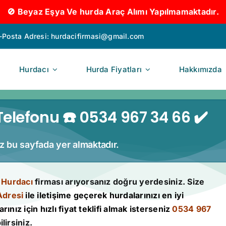
🚫 Beyaz Eşya Ve hurda Araç Alımı Yapılmamaktadır.
-Posta Adresi:
hurdacifirmasi@gmail.com
Hurdacı
Hurda Fiyatları
Hakkımızda
elefonu ☎️ 0534 967 34 66 ✔️
iz bu sayfada yer almaktadır.
 Hurdacı
firması arıyorsanız doğru yerdesiniz. Size
Adresi
ile iletişime geçerek hurdalarınızı en iyi
rınız için hızlı fiyat teklifi almak isterseniz
0534 967
lirsiniz.