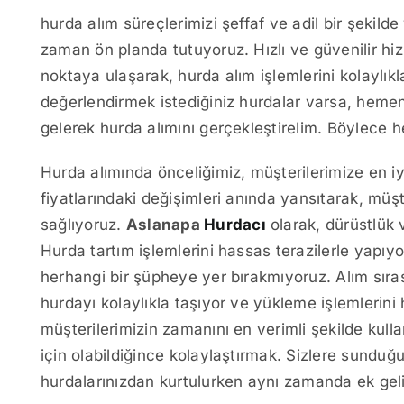
hurda alım süreçlerimizi şeffaf ve adil bir şekild
zaman ön planda tutuyoruz. Hızlı ve güvenilir hi
noktaya ulaşarak, hurda alım işlemlerini kolaylıkl
değerlendirmek istediğiniz hurdalar varsa, hemen 
gelerek hurda alımını gerçekleştirelim. Böylece
Hurda alımında önceliğimiz, müşterilerimize en iy
fiyatlarındaki değişimleri anında yansıtarak, müşte
sağlıyoruz.
Aslanapa
Hurdacı
olarak, dürüstlük 
Hurda tartım işlemlerini hassas terazilerle yapıy
herhangi bir şüpheye yer bırakmıyoruz. Alım sıra
hurdayı kolaylıkla taşıyor ve yükleme işlemlerini
müşterilerimizin zamanını en verimli şekilde kull
için olabildiğince kolaylaştırmak. Sizlere sunduğ
hurdalarınızdan kurtulurken aynı zamanda ek geli