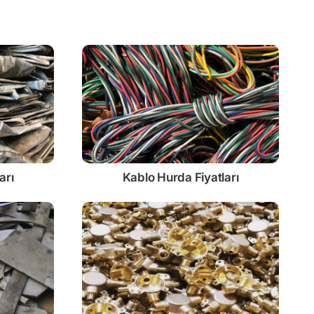
arı
Kablo
Hurda Fiyatları