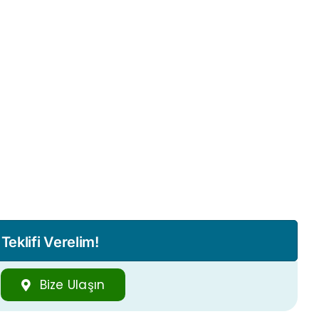
eklifi Verelim!
Bize Ulaşın