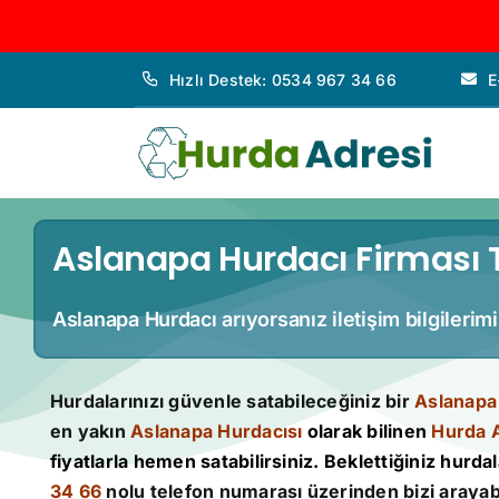
İçeriğe
Hızlı Destek: 0534 967 34 66
E
geç
Aslanapa Hurdacı Firması T
Aslanapa Hurdacı arıyorsanız iletişim bilgilerim
Hurdalarınızı güvenle satabileceğiniz bir
Aslanapa
en yakın
Aslanapa Hurdacısı
olarak bilinen
Hurda 
fiyatlarla hemen satabilirsiniz. Beklettiğiniz hurdala
34 66
nolu telefon numarası üzerinden bizi arayabi