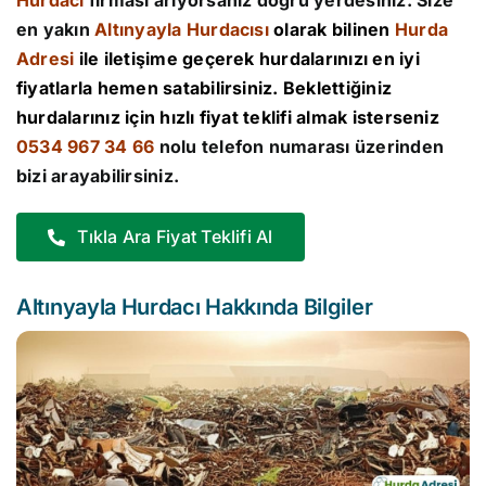
Hurdacı
firması arıyorsanız doğru yerdesiniz. Size
en yakın
Altınyayla Hurdacısı
olarak bilinen
Hurda
Adresi
ile iletişime geçerek hurdalarınızı en iyi
fiyatlarla hemen satabilirsiniz. Beklettiğiniz
hurdalarınız için hızlı fiyat teklifi almak isterseniz
0534 967 34 66
nolu telefon numarası üzerinden
bizi arayabilirsiniz.
Tıkla Ara Fiyat Teklifi Al
Altınyayla Hurdacı Hakkında Bilgiler