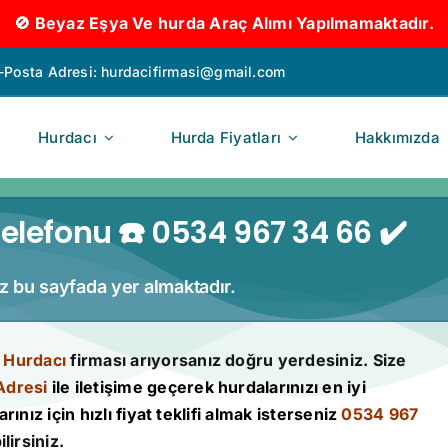
🚫 Beyaz Eşya Ve hurda Araç Alımı Yapılmamaktadır.
-Posta Adresi:
hurdacifirmasi@gmail.com
Hurdacı
Hurda Fiyatları
Hakkımızda
elefonu ☎️ 0534 967 34 66 ✔️
iz bu sayfada yer almaktadır.
 Hurdacı
firması arıyorsanız doğru yerdesiniz. Size
Adresi
ile iletişime geçerek hurdalarınızı en iyi
rınız için hızlı fiyat teklifi almak isterseniz
0534 967
lirsiniz.