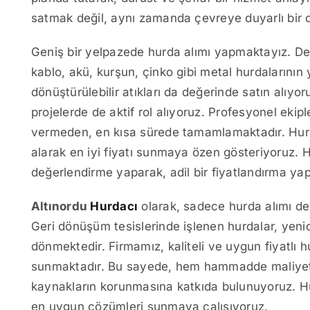
satmak değil, aynı zamanda çevreye duyarlı bir d
Geniş bir yelpazede hurda alımı yapmaktayız. Demi
kablo, akü, kurşun, çinko gibi metal hurdalarının ya
dönüştürülebilir atıkları da değerinde satın alıyo
projelerde de aktif rol alıyoruz. Profesyonel ekip
vermeden, en kısa sürede tamamlamaktadır. Hurda
alarak en iyi fiyatı sunmaya özen gösteriyoruz. 
değerlendirme yaparak, adil bir fiyatlandırma yap
Altınordu
Hurdacı
olarak, sadece hurda alımı de
Geri dönüşüm tesislerinde işlenen hurdalar, yeni
dönmektedir. Firmamız, kaliteli ve uygun fiyatlı 
sunmaktadır. Bu sayede, hem hammadde maliyetl
kaynakların korunmasına katkıda bulunuyoruz. Hur
en uygun çözümleri sunmaya çalışıyoruz.