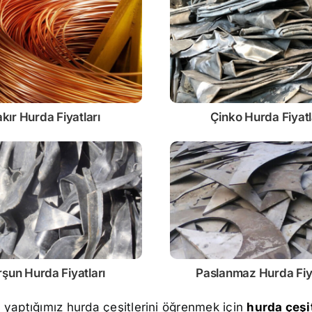
kır Hurda Fiyatları
Çinko
Hurda Fiyatl
rşun
Hurda Fiyatları
Paslanmaz
Hurda Fiy
m yaptığımız hurda çeşitlerini öğrenmek için
hurda çeşit