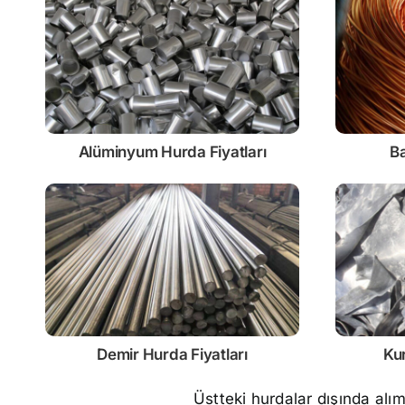
Alüminyum Hurda Fiyatları
Ba
Demir
Hurda Fiyatları
Ku
Üstteki hurdalar dışında alı