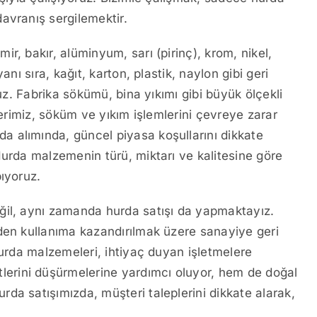
avranış sergilemektir.
r, bakır, alüminyum, sarı (pirinç), krom, nikel,
nı sıra, kağıt, karton, plastik, naylon gibi geri
ruz. Fabrika sökümü, bina yıkımı gibi büyük ölçekli
lerimiz, söküm ve yıkım işlemlerini çevreye zarar
 alımında, güncel piyasa koşullarını dikkate
Hurda malzemenin türü, miktarı ve kalitesine göre
ıyoruz.
ğil, aynı zamanda hurda satışı da yapmaktayız.
den kullanıma kazandırılmak üzere sanayiye geri
hurda malzemeleri, ihtiyaç duyan işletmelere
erini düşürmelerine yardımcı oluyor, hem de doğal
da satışımızda, müşteri taleplerini dikkate alarak,