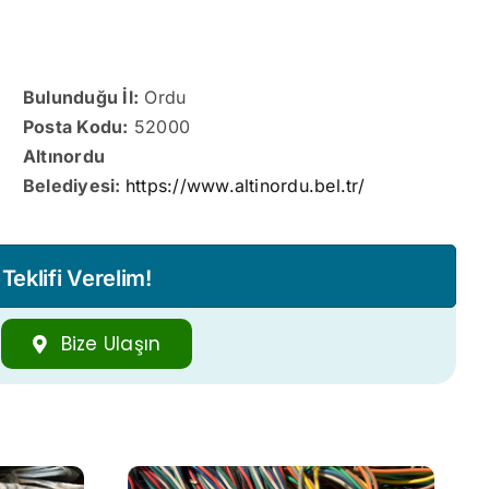
Bulunduğu İl:
Ordu
Posta Kodu:
52000
Altınordu
Belediyesi:
https://www.altinordu.bel.tr/
eklifi Verelim!
Bize Ulaşın