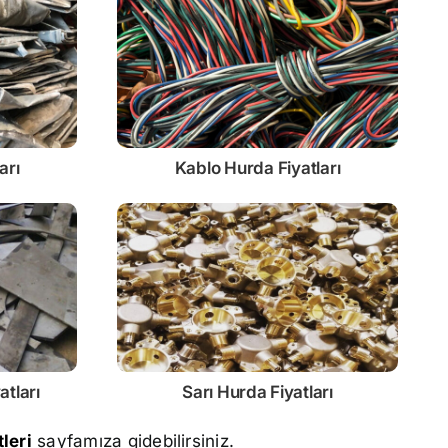
arı
Kablo
Hurda Fiyatları
atları
Sarı
Hurda Fiyatları
leri
sayfamıza gidebilirsiniz.