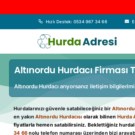
İçeriğe
Hızlı Destek: 0534 967 34 66
E
geç
Altınordu Hurdacı Firması T
Altınordu Hurdacı arıyorsanız iletişim bilgilerim
Hurdalarınızı güvenle satabileceğiniz bir
Altınordu
en yakın
Altınordu Hurdacısı
olarak bilinen
Hurda 
fiyatlarla hemen satabilirsiniz. Beklettiğiniz hurdala
34 66
nolu telefon numarası üzerinden bizi arayabi