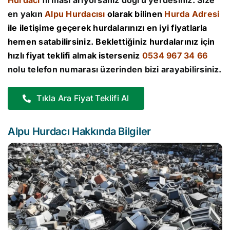
Hurdacı
firması arıyorsanız doğru yerdesiniz. Size
en yakın
Alpu Hurdacısı
olarak bilinen
Hurda Adresi
ile iletişime geçerek hurdalarınızı en iyi fiyatlarla
hemen satabilirsiniz. Beklettiğiniz hurdalarınız için
hızlı fiyat teklifi almak isterseniz
0534 967 34 66
nolu telefon numarası üzerinden bizi arayabilirsiniz.
Tıkla Ara Fiyat Teklifi Al
Alpu Hurdacı Hakkında Bilgiler