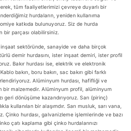
derek, tüm faaliyetlerimizi çevreye duyarlı bir
nderdiğimiz hurdaların, yeniden kullanıma
nomiye katkıda bulunuyoruz. Siz de hurda
bir parçası olabilirsiniz.
ı, inşaat sektöründe, sanayide ve daha birçok
rlü demir hurdasını, ister inşaat demiri, ister profil
ruz. Bakır hurdası ise, elektrik ve elektronik
Kablo bakırı, boru bakırı, sac bakırı gibi farklı
ğerlendiriyoruz. Alüminyum hurdası, hafifliği ve
len bir malzemedir. Alüminyum profil, alüminyum
ı geri dönüşüme kazandırıyoruz. Sarı (pirinç)
ıkla kullanılan bir alaşımdır. Sarı musluk, sarı vana,
oruz. Çinko hurdası, galvanizleme işlemlerinde ve bazı
çinko çatı kaplama gibi çinko hurdalarınızı