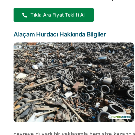
Tıkla Ara Fiyat Teklifi Al
Alaçam Hurdacı Hakkında Bilgiler
çevreye duyarlı bir yaklaşımla hem size kazanç