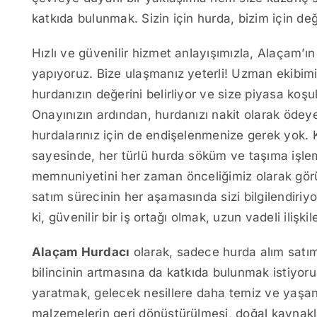
katkıda bulunmak. Sizin için hurda, bizim için değ
Hızlı ve güvenilir hizmet anlayışımızla, Alaçam’ı
yapıyoruz. Bize ulaşmanız yeterli! Uzman ekibim
hurdanızın değerini belirliyor ve size piyasa koşul
Onayınızın ardından, hurdanızı nakit olarak ödeye
hurdalarınız için de endişelenmenize gerek yok.
sayesinde, her türlü hurda söküm ve taşıma işlem
memnuniyetini her zaman önceliğimiz olarak görüy
satım sürecinin her aşamasında sizi bilgilendiriyo
ki, güvenilir bir iş ortağı olmak, uzun vadeli ilişk
Alaçam Hurdacı
olarak, sadece hurda alım satı
bilincinin artmasına da katkıda bulunmak istiyo
yaratmak, gelecek nesillere daha temiz ve yaşana
malzemelerin geri dönüştürülmesi, doğal kaynakla