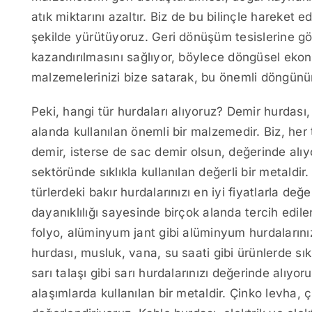
atık miktarını azaltır. Biz de bu bilinçle hareket e
şekilde yürütüyoruz. Geri dönüşüm tesislerine gö
kazandırılmasını sağlıyor, böylece döngüsel eko
malzemelerinizi bize satarak, bu önemli döngünün 
Peki, hangi tür hurdaları alıyoruz? Demir hurdas
alanda kullanılan önemli bir malzemedir. Biz, her tü
demir, isterse de sac demir olsun, değerinde alıyo
sektöründe sıklıkla kullanılan değerli bir metaldir. 
türlerdeki bakır hurdalarınızı en iyi fiyatlarla de
dayanıklılığı sayesinde birçok alanda tercih edi
folyo, alüminyum jant gibi alüminyum hurdalarınız
hurdası, musluk, vana, su saati gibi ürünlerde sıkl
sarı talaşı gibi sarı hurdalarınızı değerinde alıy
alaşımlarda kullanılan bir metaldir. Çinko levha, 