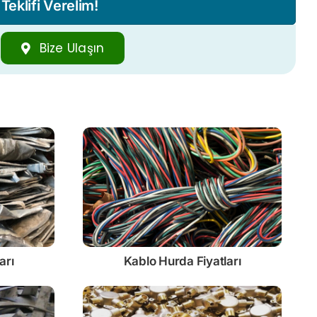
eklifi Verelim!
Bize Ulaşın
arı
Kablo
Hurda Fiyatları