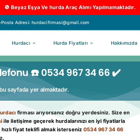
🚫 Beyaz Eşya Ve hurda Araç Alımı Yapılmamaktadır.
-Posta Adresi:
hurdacifirmasi@gmail.com
Hurdacı
Hurda Fiyatları
Hakkımızda
efonu ☎️ 0534 967 34 66 ✔️
 bu sayfada yer almaktadır.
urdacı
firması arıyorsanız doğru yerdesiniz. Size en
i
ile iletişime geçerek hurdalarınızı en iyi fiyatlarla
hızlı fiyat teklifi almak isterseniz
0534 967 34 66
z.