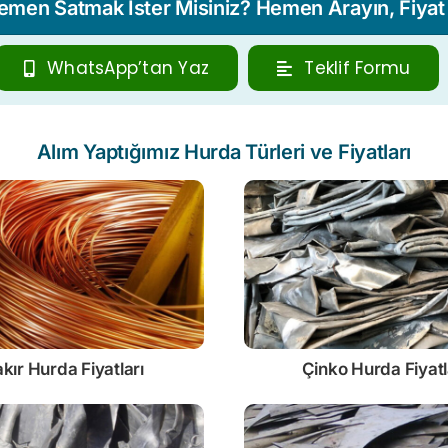
Hemen Satmak İster Misiniz? Hemen Arayın, Fiyat T
WhatsApp’tan Yaz
Teklif Formu
Alım Yaptığımız Hurda Türleri ve Fiyatları
kır Hurda Fiyatları
Çinko
Hurda Fiyatl