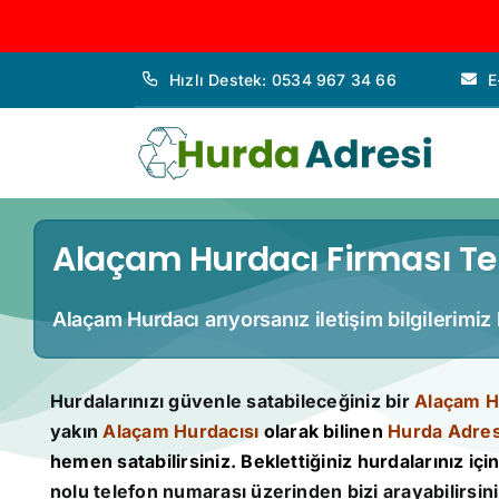
İçeriğe
Hızlı Destek: 0534 967 34 66
E
geç
Alaçam Hurdacı Firması Tel
Alaçam Hurdacı arıyorsanız iletişim bilgilerimiz
Hurdalarınızı güvenle satabileceğiniz bir
Alaçam H
yakın
Alaçam Hurdacısı
olarak bilinen
Hurda Adres
hemen satabilirsiniz. Beklettiğiniz hurdalarınız için 
nolu telefon numarası üzerinden bizi arayabilirsini