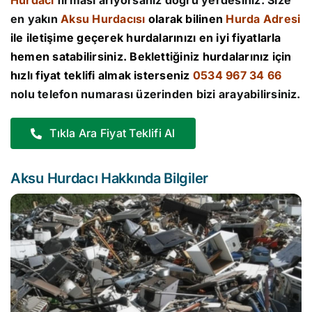
Hurdacı
firması arıyorsanız doğru yerdesiniz. Size
en yakın
Aksu Hurdacısı
olarak bilinen
Hurda Adresi
ile iletişime geçerek hurdalarınızı en iyi fiyatlarla
hemen satabilirsiniz. Beklettiğiniz hurdalarınız için
hızlı fiyat teklifi almak isterseniz
0534 967 34 66
nolu telefon numarası üzerinden bizi arayabilirsiniz.
Tıkla Ara Fiyat Teklifi Al
Aksu Hurdacı Hakkında Bilgiler