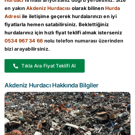
Hurdacı
firması arıyorsanız doğru yerdesiniz. Size
en yakın
Akdeniz Hurdacısı
olarak bilinen
Hurda
Adresi
ile iletişime geçerek hurdalarınızı en iyi
fiyatlarla hemen satabilirsiniz. Beklettiğiniz
hurdalarınız için hızlı fiyat teklifi almak isterseniz
0534 967 34 66
nolu telefon numarası üzerinden
bizi arayabilirsiniz.
Tıkla Ara Fiyat Teklifi Al
Akdeniz Hurdacı Hakkında Bilgiler