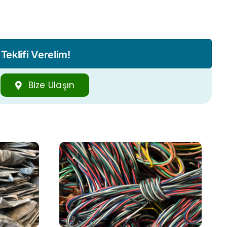
eklifi Verelim!
Bize Ulaşın