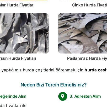
kır Hurda Fiyatları
Çinko
Hurda Fiyatl
rşun
Hurda Fiyatları
Paslanmaz
Hurda Fiy
m yaptığımız hurda çeşitlerini öğrenmek için
hurda çeşit
Neden Bizi Tercih Etmelisiniz?
Değerinde Alım
3. Adresten Alım
da fiyatları
ile