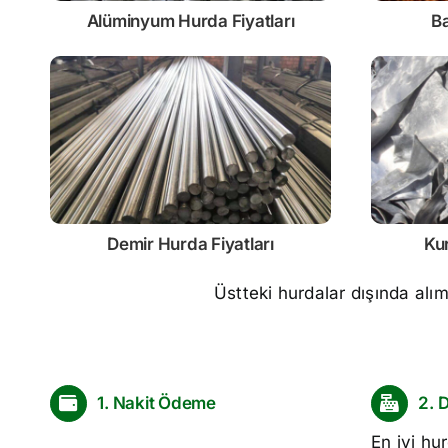
Alüminyum Hurda Fiyatları
Ba
Demir
Hurda Fiyatları
Ku
Üstteki hurdalar dışında alı
1. Nakit Ödeme
2. 
En iyi
hur