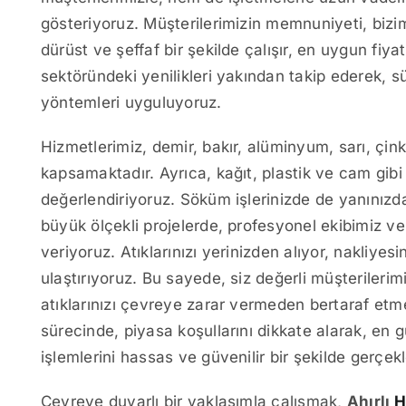
gösteriyoruz. Müşterilerimizin memnuniyeti, bizi
dürüst ve şeffaf bir şekilde çalışır, en uygun fi
sektöründeki yenilikleri yakından takip ederek, sü
yöntemleri uyguluyoruz.
Hizmetlerimiz, demir, bakır, alüminyum, sarı, çink
kapsamaktadır. Ayrıca, kağıt, plastik ve cam gibi d
değerlendiriyoruz. Söküm işlerinizde de yanınızda
büyük ölçekli projelerde, profesyonel ekibimiz ve
veriyoruz. Atıklarınızı yerinizden alıyor, nakliyes
ulaştırıyoruz. Bu sayede, siz değerli müşterileri
atıklarınızı çevreye zarar vermeden bertaraf etm
sürecinde, piyasa koşullarını dikkate alarak, en 
işlemlerini hassas ve güvenilir bir şekilde gerçek
Çevreye duyarlı bir yaklaşımla çalışmak,
Ahırlı
H