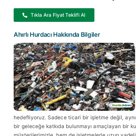
Tıkla Ara Fiyat Teklifi Al
Ahırlı Hurdacı Hakkında Bilgiler
hedefliyoruz. Sadece ticari bir işletme değil, ay
bir geleceğe katkıda bulunmayı amaçlayan bir ku
müşterilerimizle, hem de işletmelerle uzun vadel