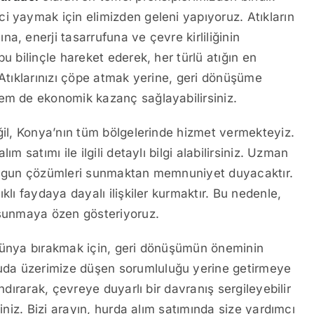
i yaymak için elimizden geleni yapıyoruz. Atıkların
a, enerji tasarrufuna ve çevre kirliliğinin
u bilinçle hareket ederek, her türlü atığın en
 Atıklarınızı çöpe atmak yerine, geri dönüşüme
hem de ekonomik kazanç sağlayabilirsiniz.
ğil, Konya’nın tüm bölgelerinde hizmet vermekteyiz.
m satımı ile ilgili detaylı bilgi alabilirsiniz. Uzman
 uygun çözümleri sunmaktan memnuniyet duyacaktır.
klı faydaya dayalı ilişkiler kurmaktır. Bu nedenle,
t sunmaya özen gösteriyoruz.
 dünya bırakmak için, geri dönüşümün öneminin
uda üzerimize düşen sorumluluğu yerine getirmeye
ndırarak, çevreye duyarlı bir davranış sergileyebilir
siniz. Bizi arayın, hurda alım satımında size yardımcı