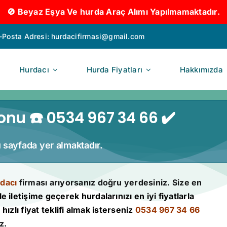
🚫 Beyaz Eşya Ve hurda Araç Alımı Yapılmamaktadır.
-Posta Adresi:
hurdacifirmasi@gmail.com
Hurdacı
Hurda Fiyatları
Hakkımızda
fonu ☎️ 0534 967 34 66 ✔️
bu sayfada yer almaktadır.
rdacı
firması arıyorsanız doğru yerdesiniz. Size en
le iletişime geçerek hurdalarınızı en iyi fiyatlarla
hızlı fiyat teklifi almak isterseniz
0534 967 34 66
z.