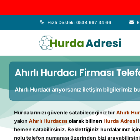
İçeriğe
Hızlı Destek: 0534 967 34 66
E
geç
Ahırlı Hurdacı Firması Tele
Ahırlı Hurdacı arıyorsanız iletişim bilgilerimiz 
Hurdalarınızı güvenle satabileceğiniz bir
Ahırlı Hu
yakın
Ahırlı Hurdacısı
olarak bilinen
Hurda Adresi
i
hemen satabilirsiniz. Beklettiğiniz hurdalarınız için 
nolu telefon numarası üzerinden bizi arayabilirsini