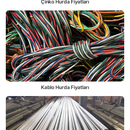
Çinko
Hurda Fiyatları
Kablo
Hurda Fiyatları