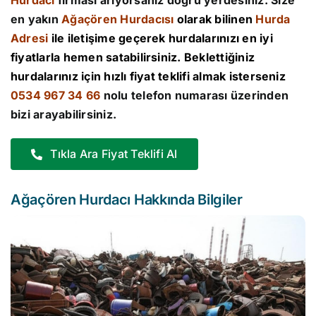
Hurdacı
firması arıyorsanız doğru yerdesiniz. Size
en yakın
Ağaçören Hurdacısı
olarak bilinen
Hurda
Adresi
ile iletişime geçerek hurdalarınızı en iyi
fiyatlarla hemen satabilirsiniz. Beklettiğiniz
hurdalarınız için hızlı fiyat teklifi almak isterseniz
0534 967 34 66
nolu telefon numarası üzerinden
bizi arayabilirsiniz.
Tıkla Ara Fiyat Teklifi Al
Ağaçören Hurdacı Hakkında Bilgiler